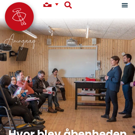
Aningaaq
Hvor blev åbenheden