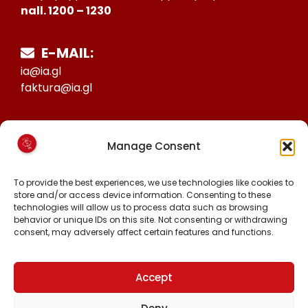
nall. 1200 – 1230
E-MAIL:
ia@ia.gl
faktura@ia.gl
CVR:
Manage Consent
25027388
KONTO NR:
To provide the best experiences, we use technologies like cookies to
6471-1511626
store and/or access device information. Consenting to these
technologies will allow us to process data such as browsing
behavior or unique IDs on this site. Not consenting or withdrawing
consent, may adversely affect certain features and functions.
MALINNAAVIGISIGUT
FACEBOOK
INSTAGRAM
Accept
TIKTOK