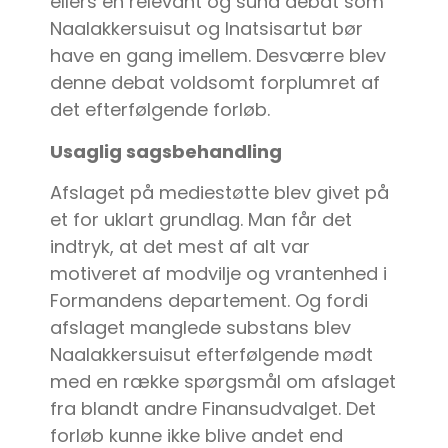
ellers en relevant og sund debat som
Naalakkersuisut og Inatsisartut bør
have en gang imellem. Desværre blev
denne debat voldsomt forplumret af
det efterfølgende forløb.
Usaglig sagsbehandling
Afslaget på mediestøtte blev givet på
et for uklart grundlag. Man får det
indtryk, at det mest af alt var
motiveret af modvilje og vrantenhed i
Formandens departement. Og fordi
afslaget manglede substans blev
Naalakkersuisut efterfølgende mødt
med en række spørgsmål om afslaget
fra blandt andre Finansudvalget. Det
forløb kunne ikke blive andet end