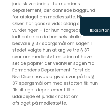
juridisk vurdering i formandens
departement, der dannede baggrund
for afslaget om mediestøtte. Nivi
Olsen har ganske vidst aldrig set
vurderingen – for hun nægtede at
Ilaasortan
indhente den da hun selv skulle
besvare § 37 spørgsmål om sagen. I
stedet valgte hun at afgive tre § 37
svar om mediestøtten uden at have
set de papirer der vedrører sagen fra
Formandens Departement. Først da
Nivi Olsen havde afgivet svar på tre §
37 spørgsmål om mediestøtten fik hun
fik sit eget departement til at
udarbejde et juridisk notat om
afslaget på mediestøtte.