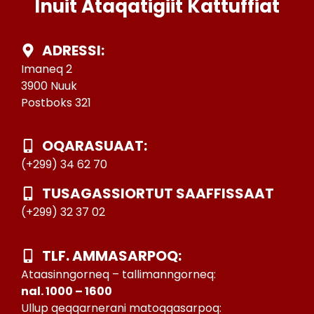
Inuit Ataqatigiit Kattuffiat
ADRESSI:
Imaneq 2
3900 Nuuk
Postboks 321
OQARASUAAT:
(+299) 34 62 70
TUSAGASSIORTUT SAAFFISSAAT
(+299) 32 37 02
TLF. AMMASARPOQ:
Ataasinngorneq – tallimanngorneq:
nal. 1000 – 1600
Ullup qeqqarnerani matoqqasarpoq: