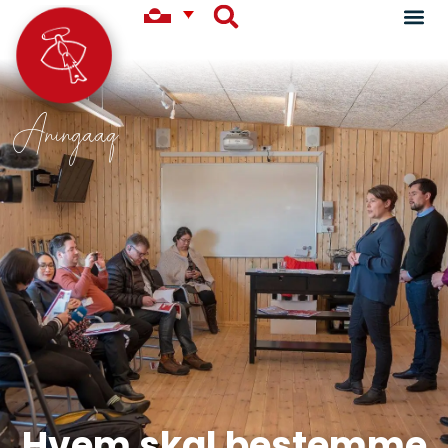
Aningaaq
Hvem skal bestemme