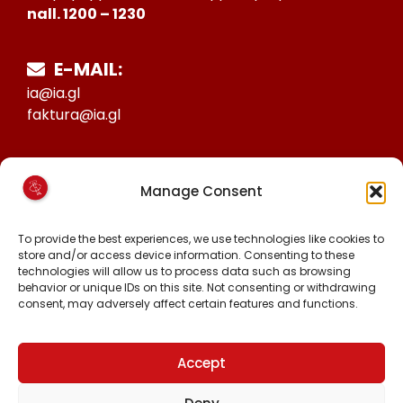
nall. 1200 – 1230
E-MAIL:
ia@ia.gl
faktura@ia.gl
CVR:
Manage Consent
25027388
KONTO NR:
To provide the best experiences, we use technologies like cookies to
6471-1511626
store and/or access device information. Consenting to these
technologies will allow us to process data such as browsing
behavior or unique IDs on this site. Not consenting or withdrawing
consent, may adversely affect certain features and functions.
MALINNAAVIGISIGUT
FACEBOOK
INSTAGRAM
Accept
TIKTOK