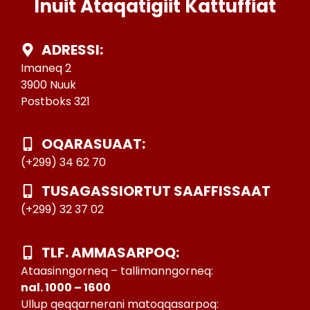
Inuit Ataqatigiit Kattuffiat
ADRESSI:
Imaneq 2
3900 Nuuk
Postboks 321
OQARASUAAT:
(+299) 34 62 70
TUSAGASSIORTUT SAAFFISSAAT
(+299) 32 37 02
TLF. AMMASARPOQ:
Ataasinngorneq – tallimanngorneq:
nal. 1000 – 1600
Ullup qeqqarnerani matoqqasarpoq: