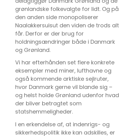
delagtiggør Danmark Grønland og de
grønlandske folkevalgte for lidt. Og på
den anden side monopoliserer
Naalakkersuisut den viden de trods alt
får. Derfor er der brug for
holdningsændringer både i Danmark
og Grønland.
Vi har efterhånden set flere konkrete
eksempler med miner, lufthavne og
også kommende arktiske sejlruter,
hvor Danmark gerne vil blande sig –
og helst holde Grønland udenfor hvad
der bliver betragtet som
statshemmeligheder.
I en erkendelse af, at indenrigs- og
sikkerhedspolitik ikke kan adskilles, er