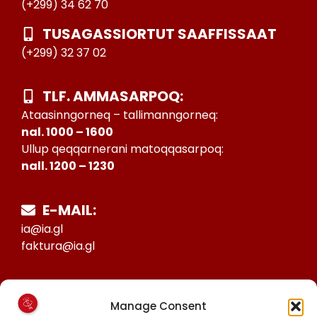
(+299) 34 62 70
TUSAGASSIORTUT SAAFFISSAAT
(+299) 32 37 02
TLF. AMMASARPOQ:
Ataasinngorneq – tallimanngorneq:
nal. 1000 – 1600
Ullup qeqqarnerani matoqqasarpoq:
nall. 1200 – 1230
E-MAIL:
ia@ia.gl
faktura@ia.gl
CVR:
Manage Consent
25027388