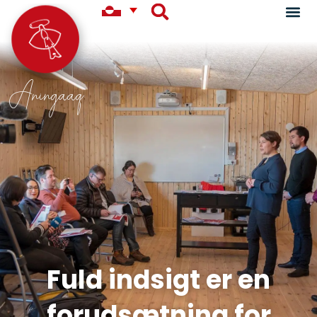
Aningaaq
Fuld indsigt er en
forudsætning for