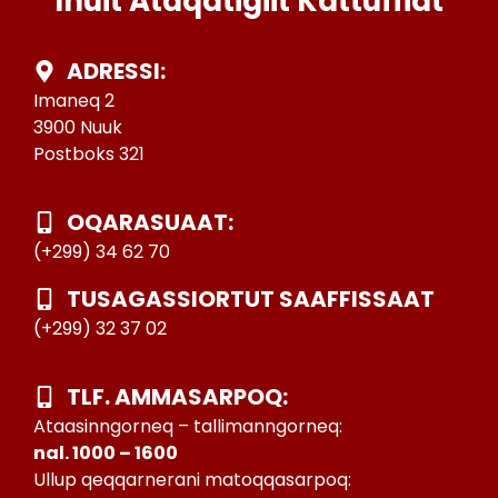
Inuit Ataqatigiit Kattuffiat
ADRESSI:
Imaneq 2
3900 Nuuk
Postboks 321
OQARASUAAT:
(+299) 34 62 70
TUSAGASSIORTUT SAAFFISSAAT
(+299) 32 37 02
TLF. AMMASARPOQ:
Ataasinngorneq – tallimanngorneq:
nal. 1000 – 1600
Ullup qeqqarnerani matoqqasarpoq: