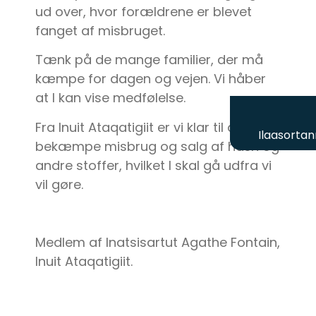
ud over, hvor forældrene er blevet
fanget af misbruget.
Tænk på de mange familier, der må
kæmpe for dagen og vejen. Vi håber
at I kan vise medfølelse.
Fra Inuit Ataqatigiit er vi klar til at
Ilaasortan
bekæmpe misbrug og salg af hash og
andre stoffer, hvilket I skal gå udfra vi
vil gøre.
Medlem af Inatsisartut Agathe Fontain,
Inuit Ataqatigiit.