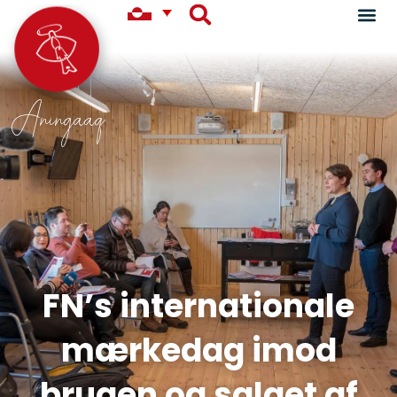
Aningaaq
FN’s internationale
mærkedag imod
brugen og salget af