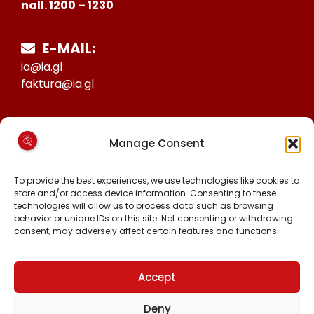
nall. 1200 – 1230
E-MAIL:
ia@ia.gl
faktura@ia.gl
CVR:
Manage Consent
25027388
KONTO NR:
To provide the best experiences, we use technologies like cookies to
6471-1511626
store and/or access device information. Consenting to these
technologies will allow us to process data such as browsing
behavior or unique IDs on this site. Not consenting or withdrawing
consent, may adversely affect certain features and functions.
MALINNAAVIGISIGUT
FACEBOOK
INSTAGRAM
Accept
TIKTOK
Deny