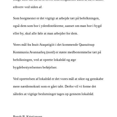
erhverv ved siden af.
Som borgmester er det vigtigt at arbejde tæt på befolkningen,
også dem som bor i yderdistrikterne, uanset om man bor i bygd
eller by, skal alle føle at man arbejder for dem.
Vores mål fra Inuit Ataqatigiit i det kommende Qaasuitsup
Kommunia Avannarleq (nord) er større medbestemmelse tæt på
befolkningen, ved at oprette lokalråd og øge
bygdebestyrelsernes beføjelser.
Ved oprettelsen af lokalråd er det vores mål at sikre og genskabe
mere nærdemokrati som er gået tabt. Derfor vil vi forme det
således at vigtige beslutninger tages op gennem lokalråd.
Bendt B. Kristiansen