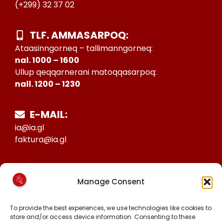
(+299) 32 37 02
TLF. AMMASARPOQ:
Ataasinngorneq – tallimanngorneq:
nal. 1000 – 1600
Ullup qeqqarnerani matoqqasarpoq:
nall. 1200 – 1230
E-MAIL:
ia@ia.gl
faktura@ia.gl
CVR:
Manage Consent
25027388
KONTO NR:
To provide the best experiences, we use technologies like cookies to
6471-1511626
store and/or access device information. Consenting to these