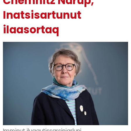
Chemnitz Narup,
Inatsisartunut
ilaasortaq
Imminut iluaqutissarsiniarluni