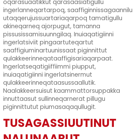
oqarasuaatikkut qarasaasiatigullu
ingerlanneqartarpoq, saaffiginnissagaannilu
utaqqerujussuartariaqarpoq tamatigullu
akineqarneq ajorpugut, tamanna
pissusissamisuunngilaq. Inuiaqatigiinni
ingerlatsiviit pingaartuteqartut
saaffigiuminartuunissaat piginnittut
qulakkeerinneqataaffigisariaqarpaat.
Ingerlatseqatigiiffiimmi piupput,
inuiaqatigiinni ingerlatsinermut
qulakkeerinneqataasussaallutik.
Naalakkeersuisut kaammattorsuppakka
innuttaasut sullinneqarnerat pillugu
piginnittutut piumasaqaqullugit.
TUSAGASSIUUTINUT
NALUNAARUT