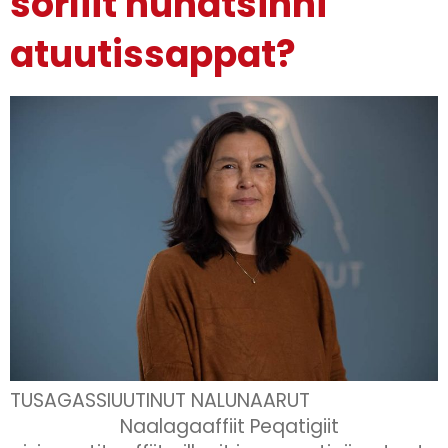
sorliit nunatsinni
atuutissappat?
TUSAGASSIUUTINUT NALUNAARUT
Naalagaaffiit Peqatigiit