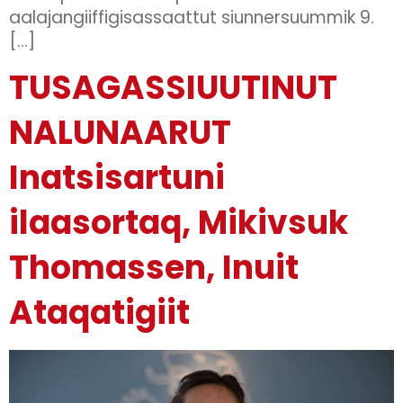
aalajangiiffigisassaattut siunnersuummik 9.
[…]
TUSAGASSIUUTINUT
NALUNAARUT
Inatsisartuni
ilaasortaq, Mikivsuk
Thomassen, Inuit
Ataqatigiit