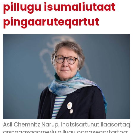
pillugu isumaliutaat
pingaaruteqartut
Asii Chemnitz Narup, Inatsisartunut ilaasortaq
aningaasaqarnerlu pillugu oqaaseqartartoq: