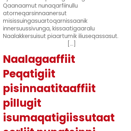
Qaanaamut nunaqarfiinullu
atorneqarsinnaanersut
misissuingasuartoqarnissaanik
innersuussivunga, kissaatigaaralu
Naalakkersuisut piaartumik iliuseqassasut.
[…]
Naalagaaffiit
Peqatigiit
pisinnaatitaaffiit
pillugit
isumaqatigiissutaat