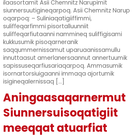
ilaasortamit Asii Chemnitz Narupimit
siunnersuutigineqarpoq. Asii Chemnitz Narup
oqarpoq: – Suliniaqatigiiffimmi,
suliffeqarfimmi pisortalluunniit
suliffeqarfiutaanni nammineq suliffigisami
kukkusumik pisoqarneranik
saqqummernissamut uparuaanissamullu
innuttaasut amerlanersaannut annertuumik
sapissuseqarfiusariaqarpoq. Ammasumik
isornartorsiuigaanni immaqa ajortumik
isigineqalernissaq […]
Aningaasaqarnermut
Siunnersuisoqatigiit
meeqqat atuarfiat