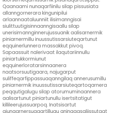
Qaanaami nunaqarfiinilu silap pissusiata
allanngornerara kingunipilui
arlaannaataluunniit ilisimanngisai
siulittuutigisinnaanngisaallu silap
unerisimannginnerujussuanik aalisarnermik
piniarnermillu inuussutissarsiuteqartunut
eqquinerlunnera massakkut pivoq.
Sapaassuit nalerivaat ilaqutariinnullu
piniartukkormiunut
eqquinerloratarsinnaanera
naatsorsuutigaara, najugarput
suliffeqarfippassuaqanngilaq annerusumillu
piniarnermik inuussutissarsiuteqartoqarnera
peqqutigalugu silap atorumuminaannera
aalisartunut piniartunullu isertsitatigut
killileerujussuarpoq. Inatsisartut
ajunaarnersuaqartillugu aningaasaliissutaat