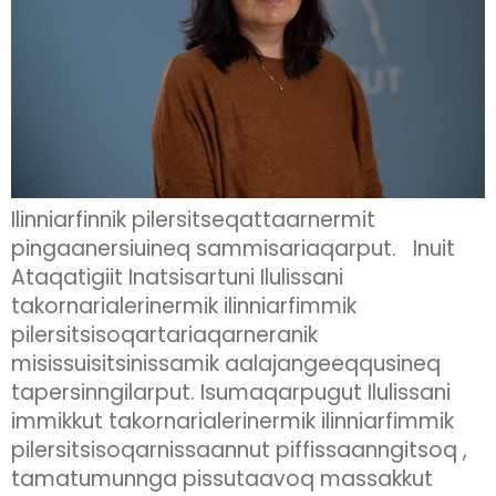
Ilinniarfinnik pilersitseqattaarnermit
pingaanersiuineq sammisariaqarput. Inuit
Ataqatigiit Inatsisartuni Ilulissani
takornarialerinermik ilinniarfimmik
pilersitsisoqartariaqarneranik
misissuisitsinissamik aalajangeeqqusineq
tapersinngilarput. Isumaqarpugut Ilulissani
immikkut takornarialerinermik ilinniarfimmik
pilersitsisoqarnissaannut piffissaanngitsoq ,
tamatumunnga pissutaavoq massakkut