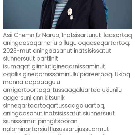
Asii Chemnitz Narup, Inatsisartunut ilaasortaq
aningaasaqarnerlu pillugu oqaaseqartartoq:
2023-mut aningaasanut inatsisissatut
siunnersuut partiinit
isumaqatigiinniutigineqarnissaminut
oqallisigineqarnissaminullu piareerpoq. Ukioq
manna aappaagulu
amigartoortoqartussaagaluartoq ukiunilu
aggersuni annikitsunik
sinneqartoortoqartussaagaluartoq,
aningaasanut inatsisissatut siunnersuut
siunissamut pinngitsoorani
nalorninartorsiuffiusussarujussuarmut