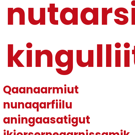
nutaars
kingullii
Qaanaarmiut
nunaqarfiilu
aningaasatigut
ikiorserneqarnissamik