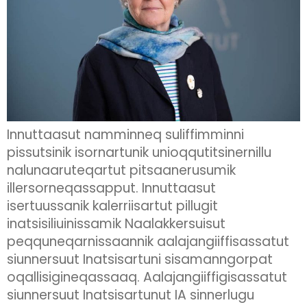
Innuttaasut namminneq suliffimminni
pissutsinik isornartunik unioqqutitsinernillu
nalunaaruteqartut pitsaanerusumik
illersorneqassapput. Innuttaasut
isertuussanik kalerriisartut pillugit
inatsisiliuinissamik Naalakkersuisut
peqquneqarnissaannik aalajangiiffisassatut
siunnersuut Inatsisartuni sisamanngorpat
oqallisigineqassaaq. Aalajangiiffigisassatut
siunnersuut Inatsisartunut IA sinnerlugu