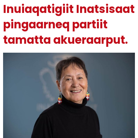
Inuiaqatigiit Inatsisaat
pingaarneq partiit
tamatta akueraarput.