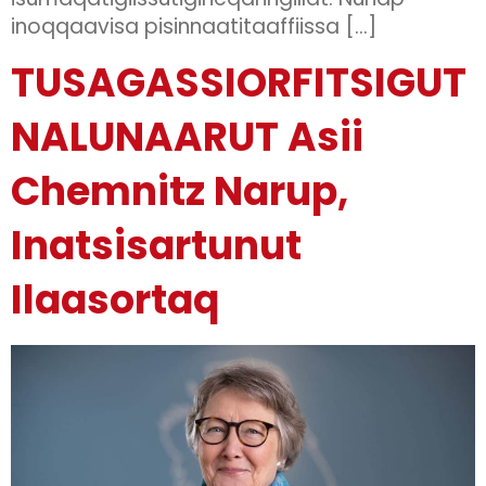
inoqqaavisa pisinnaatitaaffiissa […]
TUSAGASSIORFITSIGUT
NALUNAARUT Asii
Chemnitz Narup,
Inatsisartunut
Ilaasortaq