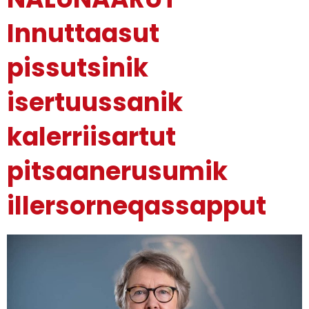
Innuttaasut
pissutsinik
isertuussanik
kalerriisartut
pitsaanerusumik
illersorneqassapput