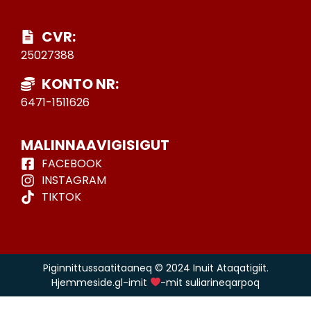
CVR:
25027388
KONTO NR:
6471-1511626
MALINNAAVIGISIGUT
FACEBOOK
INSTAGRAM
TIKTOK
Piginnittussaatitaaneq © 2024 Inuit Ataqatigiit.
Hjemmeside.gl-imit
-mit suliarineqarpoq