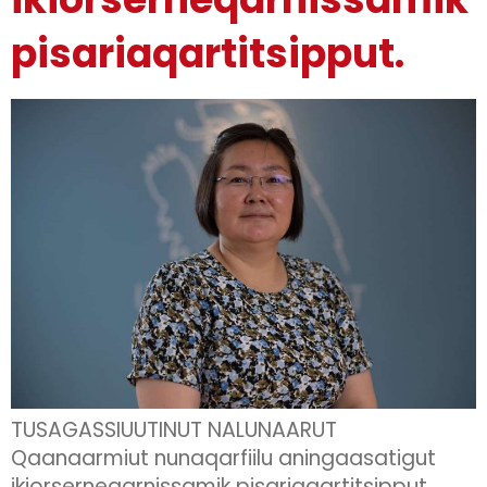
pisariaqartitsipput.
TUSAGASSIUUTINUT NALUNAARUT
Qaanaarmiut nunaqarfiilu aningaasatigut
ikiorserneqarnissamik pisariaqartitsipput.