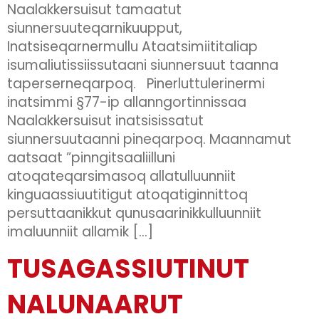
Naalakkersuisut tamaatut
siunnersuuteqarnikuupput,
Inatsiseqarnermullu Ataatsimiititaliap
isumaliutissiissutaani siunnersuut taanna
taperserneqarpoq. Pinerluttulerinermi
inatsimmi §77-ip allanngortinnissaa
Naalakkersuisut inatsisissatut
siunnersuutaanni pineqarpoq. Maannamut
aatsaat ”pinngitsaaliilluni
atoqateqarsimasoq allatulluunniit
kinguaassiuutitigut atoqatiginnittoq
persuttaanikkut qunusaarinikkulluunniit
imaluunniit allamik […]
TUSAGASSIUTINUT
NALUNAARUT