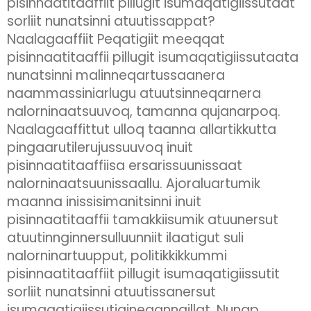
pisinnaatitaaffiit pillugit isumaqatigiissutaat
sorliit nunatsinni atuutissappat?
Naalagaaffiit Peqatigiit meeqqat
pisinnaatitaaffii pillugit isumaqatigiissutaata
nunatsinni malinneqartussaanera
naammassiniarlugu atuutsinneqarnera
nalorninaatsuuvoq, tamanna qujanarpoq.
Naalagaaffittut ulloq taanna allartikkutta
pingaarutilerujussuuvoq inuit
pisinnaatitaaffiisa ersarissuunissaat
nalorninaatsuunissaallu. Ajoraluartumik
maanna inissisimanitsinni inuit
pisinnaatitaaffii tamakkiisumik atuunersut
atuutinnginnersulluunniit ilaatigut suli
nalorninartuupput, politikkikkummi
pisinnaatitaaffiit pillugit isumaqatigiissutit
sorliit nunatsinni atuutissanersut
isumaqatigiissutigineqanngillat. Nunap