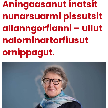
Aningaasanut inatsit
nunarsuarmi pissutsit
allanngorfianni – ullut
nalorninartorfiusut
ornippagut.