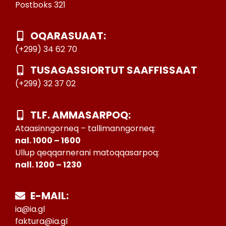
Postboks 321
OQARASUAAT:
(+299) 34 62 70
TUSAGASSIORTUT SAAFFISSAAT
(+299) 32 37 02
TLF. AMMASARPOQ:
Ataasinngorneq – tallimanngorneq:
nal. 1000 – 1600
Ullup qeqqarnerani matoqqasarpoq:
nall. 1200 – 1230
E-MAIL:
ia@ia.gl
faktura@ia.gl