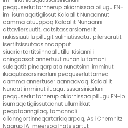
peqquserluttarnnerup akiornissaa pillugu FN-
imi isumaqatigiissut Kalaallit Nunaannut
aamma atuuppoq Kalaallit Nunaanni
attavilersuutit, aatsitassarsiornerit
nukissiuutillu pillugit suliniutissatut pilersarutit
isertitsissutaasinnaapput
siuariartortitsiinnaallutillu. Kisiannili
aningaasat annertuut nunanilu tamani
suleqatit pineqarpata nunatsinni imminut
iluaqutissarsiniarluni peqquserluttarneq
aamma annertuseriaannaavoq. Kalaallit
Nunaat imminut iluaqutisssarsiniarluni
peqquserluttarnerup akiornissaa pillugu FN-ip
isumaqatigiissutaanut ullumikkut
peqataanngilaq, tamannali
allanngortinneqartariaqarpoq, Asii Chemnitz
Naarup IA-meersoq Inatsisartut