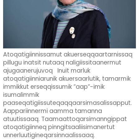
Atoqatigiinnissamut akuerseqqaartarnissaq
pillugu inatsit nutaaq naligiissitaanermut
ajugaanerujuvoq Inuit marluk
atoqatigiinniarunik akuersaarlutik, tamarmik
immikkut erseqqissumik ”aap”-imik
isumalimmik
paaseqatigiissuteqaqqaarsimasalissapput.
Aappariinnermi aamma tamanna
atuutissaaq. Taamaattoqarsimanngippat
atoqatigiinneq pinngitsaaliisimanertut
unnerluutigineqarsinnaalissaaq.