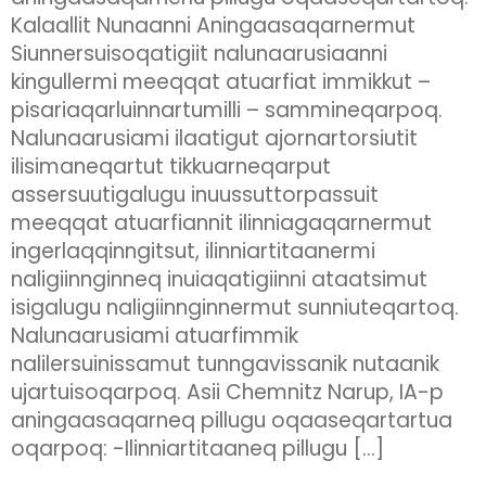
Kalaallit Nunaanni Aningaasaqarnermut
Siunnersuisoqatigiit nalunaarusiaanni
kingullermi meeqqat atuarfiat immikkut –
pisariaqarluinnartumilli – sammineqarpoq.
Nalunaarusiami ilaatigut ajornartorsiutit
ilisimaneqartut tikkuarneqarput
assersuutigalugu inuussuttorpassuit
meeqqat atuarfiannit ilinniagaqarnermut
ingerlaqqinngitsut, ilinniartitaanermi
naligiinnginneq inuiaqatigiinni ataatsimut
isigalugu naligiinnginnermut sunniuteqartoq.
Nalunaarusiami atuarfimmik
nalilersuinissamut tunngavissanik nutaanik
ujartuisoqarpoq. Asii Chemnitz Narup, IA-p
aningaasaqarneq pillugu oqaaseqartartua
oqarpoq: -Ilinniartitaaneq pillugu […]