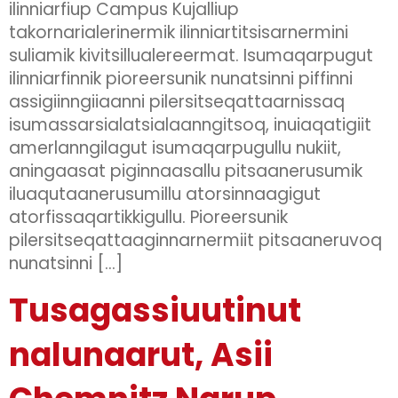
ilinniarfiup Campus Kujalliup
takornarialerinermik ilinniartitsisarnermini
suliamik kivitsillualereermat. Isumaqarpugut
ilinniarfinnik pioreersunik nunatsinni piffinni
assigiinngiiaanni pilersitseqattaarnissaq
isumassarsialatsialaanngitsoq, inuiaqatigiit
amerlanngilagut isumaqarpugullu nukiit,
aningaasat piginnaasallu pitsaanerusumik
iluaqutaanerusumillu atorsinnaagigut
atorfissaqartikkigullu. Pioreersunik
pilersitseqattaaginnarnermiit pitsaaneruvoq
nunatsinni […]
Tusagassiuutinut
nalunaarut, Asii