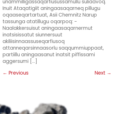
unammilligassaqarfiusussamullu suliaavoq.
Inuit Ataqatigiit aningaasaqarneq pillugu
oqaaseqartartuat, Asii Chemnitz Narup
tassunga atatillugu oqarpoq: -
Naalakkersuisut aningaasaqarnermut
inatsisissatut siunnersuut
akiliisinnaassuseqarfiusoq
attanneqarsinnaasorlu saqqummiuppaat,
partiillu aningaasanut inatsit piffissami
aggersumi […]
←
Previous
Next
→