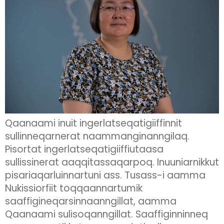
Qaanaami inuit ingerlatseqatigiiffinnit
sullinneqarnerat naammanginanngilaq.
Pisortat ingerlatseqatigiiffiutaasa
sullissinerat aaqqitassaqarpoq. Inuuniarnikkut
pisariaqarluinnartuni ass. Tusass-i aamma
Nukissiorfiit toqqaannartumik
saaffigineqarsinnaanngillat, aamma
Qaanaami sulisoqanngillat. Saaffiginninneq