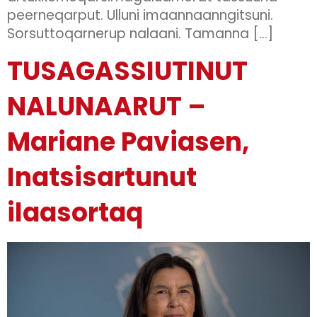
peerneqarput. Ulluni imaannaanngitsuni.
Sorsuttoqarnerup nalaani. Tamanna […]
TUSAGASSIUTINUT
NALUNAARUT –
Mariane Paviasen,
Inatsisartunut
ilaasortaq