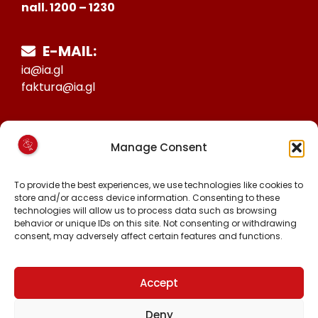
nall. 1200 – 1230
E-MAIL:
ia@ia.gl
faktura@ia.gl
CVR:
Manage Consent
25027388
KONTO NR:
To provide the best experiences, we use technologies like cookies to
6471-1511626
store and/or access device information. Consenting to these
technologies will allow us to process data such as browsing
behavior or unique IDs on this site. Not consenting or withdrawing
consent, may adversely affect certain features and functions.
MALINNAAVIGISIGUT
FACEBOOK
INSTAGRAM
Accept
TIKTOK
Deny