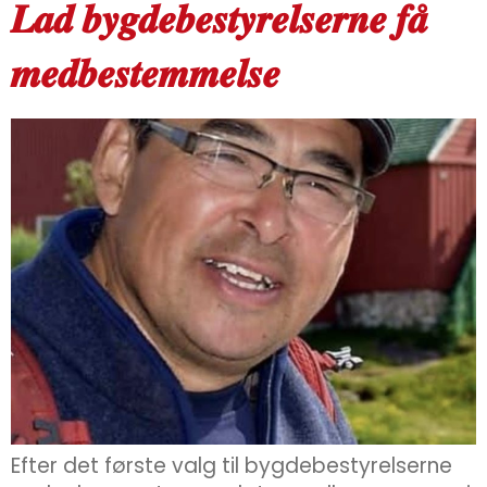
𝑳𝒂𝒅 𝒃𝒚𝒈𝒅𝒆𝒃𝒆𝒔𝒕𝒚𝒓𝒆𝒍𝒔𝒆𝒓𝒏𝒆 𝒇𝒂̊
𝒎𝒆𝒅𝒃𝒆𝒔𝒕𝒆𝒎𝒎𝒆𝒍𝒔𝒆
Efter det første valg til bygdebestyrelserne