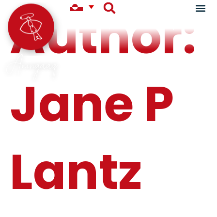
Author:
Aningaaq
Jane P
Lantz