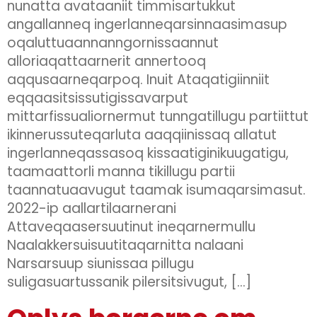
nunatta avataaniit timmisartukkut
angallanneq ingerlanneqarsinnaasimasup
oqaluttuaannanngornissaannut
alloriaqattaarnerit annertooq
aqqusaarneqarpoq. Inuit Ataqatigiinniit
eqqaasitsissutigissavarput
mittarfissualiornermut tunngatillugu partiittut
ikinnerussuteqarluta aaqqiinissaq allatut
ingerlanneqassasoq kissaatiginikuugatigu,
taamaattorli manna tikillugu partii
taannatuaavugut taamak isumaqarsimasut.
2022-ip aallartilaarnerani
Attaveqaasersuutinut ineqarnermullu
Naalakkersuisuutitaqarnitta nalaani
Narsarsuup siunissaa pillugu
suligasuartussanik pilersitsivugut, […]