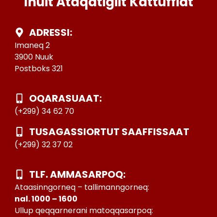
Inuit Ataqatigiit Kattuffiat
ADRESSI:
Imaneq 2
3900 Nuuk
Postboks 321
OQARASUAAT:
(+299) 34 62 70
TUSAGASSIORTUT SAAFFISSAAT
(+299) 32 37 02
TLF. AMMASARPOQ:
Ataasinngorneq – tallimanngorneq:
nal. 1000 – 1600
Ullup qeqqarnerani matoqqasarpoq: