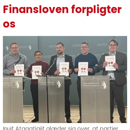
Finansloven forpligter
os
Inuit Ataqatigiit glæder sig over, at partier