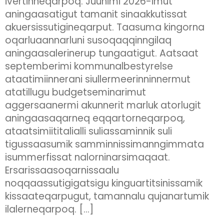
ivertinneqarpoq. Juunimi 2026-imut
aningaasatigut tamanit sinaakkutissat
akuersissutigineqarput. Taasuma kingorna
oqarluaannarluni susoqaqqinngilaq
aningaasalerinerup tungaatigut. Aatsaat
septemberimi kommunalbestyrelse
ataatimiinnerani siullermeerinninnermut
atatillugu budgetseminarimut
aggersaanermi akunnerit marluk atorlugit
aningaasaqarneq eqqartorneqarpoq,
ataatsimiititalialli suliassaminnik suli
tigussaasumik samminnissimanngimmata
isummerfissat nalorninarsimaqaat.
Ersarissaasoqarnissaalu
noqqaassutigigatsigu kinguartitsinissamik
kissaateqarpugut, tamannalu qujanartumik
ilalerneqarpoq. […]