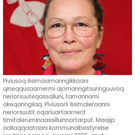
Piviusoq ilisimasimanngikkaani
qineqqusaarnermi ajornanngitsunnguuvoq
neriorsuuteqassalluni, tamannami
akeqanngilaq. Piviusorli ilisimaleraanni
neriorsuutit oqarluartaarnerit
timitaleruminaassilluinnartarput. Maajip
aallaqqaataani kommunalbestyrelse