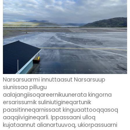
Narsarsuarmi innuttaasut Narsarsuup
siunissaa pillugu
aalajangiisoqareernikuunerata kingorna
ersarissumik suliniutigineqartunik
paasitinneqarnissaat kinguaattooqqasoq
aaqqiivigineqarli. Ippassaani ulloq
kujataannut alianartuuvoq, ukiorpassuarni