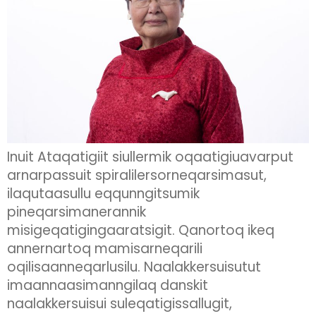
Inuit Ataqatigiit siullermik oqaatigiuavarput
arnarpassuit spiralilersorneqarsimasut,
ilaqutaasullu eqqunngitsumik
pineqarsimanerannik
misigeqatigingaaratsigit. Qanortoq ikeq
annernartoq mamisarneqarili
oqilisaanneqarlusilu. Naalakkersuisutut
imaannaasimanngilaq danskit
naalakkersuisui suleqatigissallugit,