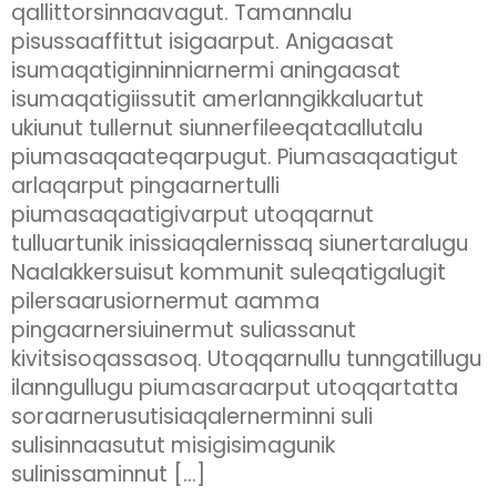
qallittorsinnaavagut. Tamannalu
pisussaaffittut isigaarput. Anigaasat
isumaqatiginninniarnermi aningaasat
isumaqatigiissutit amerlanngikkaluartut
ukiunut tullernut siunnerfileeqataallutalu
piumasaqaateqarpugut. Piumasaqaatigut
arlaqarput pingaarnertulli
piumasaqaatigivarput utoqqarnut
tulluartunik inissiaqalernissaq siunertaralugu
Naalakkersuisut kommunit suleqatigalugit
pilersaarusiornermut aamma
pingaarnersiuinermut suliassanut
kivitsisoqassasoq. Utoqqarnullu tunngatillugu
ilanngullugu piumasaraarput utoqqartatta
soraarnerusutisiaqalernerminni suli
sulisinnaasutut misigisimagunik
sulinissaminnut […]