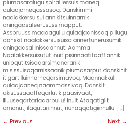
piumasaralugu spiralilersuisimaneq
qulaajarneqassasoq. Danskimmi
naalakkersuisui annikitsuinnarnik
aningaasaleerusussimapput.
Assoruussimaqaagullu qulaajaanissaq pillugu
danskit naalakkersuisuisa annertunerusumik
aningaasaliinissaannut. Aamma
Naalakkersuisutut inuit pisinnaatitaaffiannik
unioqutitsisoqarsimaneranik
misissuisoqarnissaanik piumasarput danskinit
itigartilluinnarneqarsimavoq. Maannakkulli
qulaajaaneq naammassivoq. Danskit
akisussaaaffeqarlutik paasivaat,
iliuuseqartariaqarpullu! Inuit Ataqatigiit
arnanut, ilaqutariinnut, nunaqqatigiinnullu […]
←
Previous
Next
→