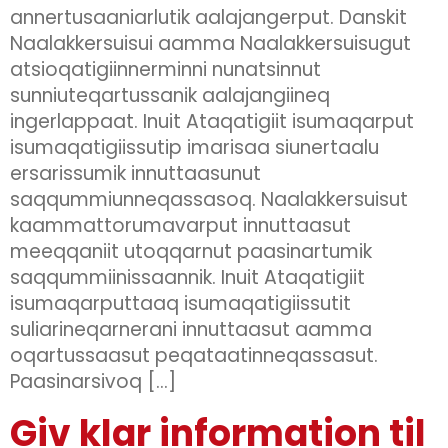
annertusaaniarlutik aalajangerput. Danskit
Naalakkersuisui aamma Naalakkersuisugut
atsioqatigiinnerminni nunatsinnut
sunniuteqartussanik aalajangiineq
ingerlappaat. Inuit Ataqatigiit isumaqarput
isumaqatigiissutip imarisaa siunertaalu
ersarissumik innuttaasunut
saqqummiunneqassasoq. Naalakkersuisut
kaammattorumavarput innuttaasut
meeqqaniit utoqqarnut paasinartumik
saqqummiinissaannik. Inuit Ataqatigiit
isumaqarputtaaq isumaqatigiissutit
suliarineqarnerani innuttaasut aamma
oqartussaasut peqataatinneqassasut.
Paasinarsivoq […]
Giv klar information til