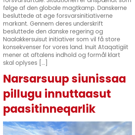
forsvarsaftale. Situationen er anspændt som
følge af den globale magtkamp. Danskerne
besluttede at øge forsvarsinitiativerne
markant. Gennem deres underskrift
besluttede den danske regering og
Naalakkersuisut initiativer som vil få store
konsekvenser for vores land. Inuit Ataqatigiit
mener at aftalens indhold og formål klart
skal oplyses […]
Narsarsuup siunissaa
pillugu innuttaasut
paasitinneqarlik