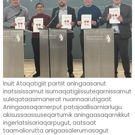
Inuit Ataqatigiit partiit aningaasanut
inatsisissamut isumaqatigiissuteqarnissamut
suleqataasimanerat nuannaarutigaat.
Aningaasaqarnerput patajaallisarniarlugu
akisussaassuseqartumik aningaasaqarnikkut
ingerlatsisariaqarpugut, aatsaat
taamaliorutta anigaasalerumasagut