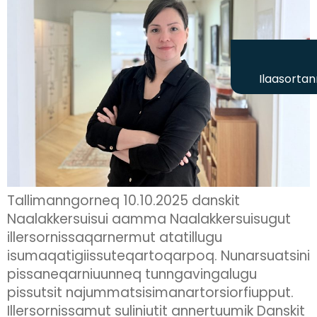
Ilaasortan
Tallimanngorneq 10.10.2025 danskit
Naalakkersuisui aamma Naalakkersuisugut
illersornissaqarnermut atatillugu
isumaqatigiissuteqartoqarpoq. Nunarsuatsini
pissaneqarniuunneq tunngavingalugu
pissutsit najummatsisimanartorsiorfiupput.
Illersornissamut suliniutit annertuumik Danskit