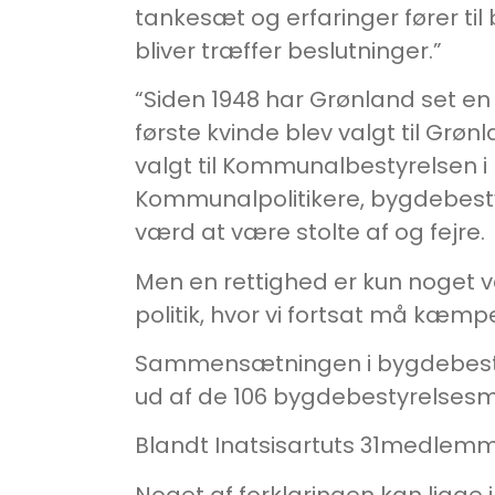
tankesæt og erfaringer fører til
bliver træffer beslutninger.”
“Siden 1948 har Grønland set en 
første kvinde blev valgt til Grø
valgt til Kommunalbestyrelsen i
Kommunalpolitikere, bygdebes
værd at være stolte af og fejre.
Men en rettighed er kun noget væ
politik, hvor vi fortsat må kæmp
Sammensætningen i bygdebestyre
ud af de 106 bygdebestyrelses
Blandt Inatsisartuts 31medlemmer
Noget af forklaringen kan ligge i