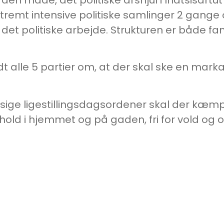
kstremt intensive politiske samlinger 2 gange
 det politiske arbejde. Strukturen er både fa
t alle 5 partier om, at der skal ske en mark
ge ligestillingsdagsordener skal der kæmpes f
old i hjemmet og på gaden, fri for vold og 