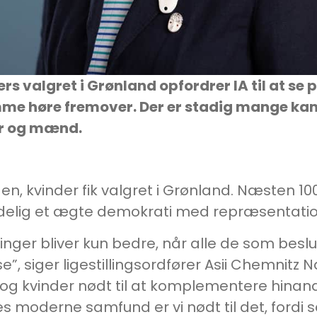
rs valgret i Grønland opfordrer IA til at se 
mme høre fremover. Der er stadig mange ka
er og mænd.
siden, kvinder fik valgret i Grønland. Næsten
delig et ægte demokrati med repræsentation
tninger bliver kun bedre, når alle de som besl
se”, siger ligestillingsordfører Asii Chemnitz 
d og kvinder nødt til at komplementere hin
res moderne samfund er vi nødt til det, ford