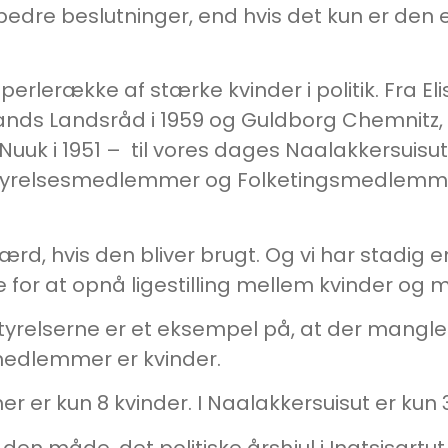
 bedre beslutninger, end hvis det kun er den 
perlerække af stærke kvinder i politik. Fra 
nlands Landsråd i 1959 og Guldborg Chemnitz,
 Nuuk i 1951 – til vores dages Naalakkersuis
tyrelsesmedlemmer og Folketingsmedlemm
rd, hvis den bliver brugt. Og vi har stadig 
e for at opnå ligestilling mellem kvinder og 
lserne er et eksempel på, at der mangler 
medlemmer er kvinder.
 er kun 8 kvinder. I Naalakkersuisut er kun 3
 den måde, det politiske årshjul i Inatsisart