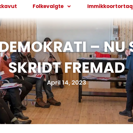
kkavut
Folkevalgte
Immikkoortortaqa
DEMOKRATI – NU 
SKRIDT FREMAD
April 14, 2023