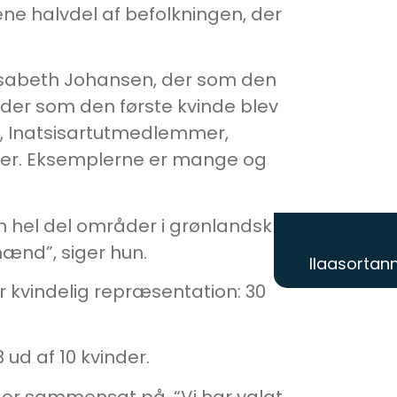
ene halvdel af befolkningen, der
Elisabeth Johansen, der som den
 der som den første kvinde blev
ut, Inatsisartutmedlemmer,
er. Eksemplerne er mange og
en hel del områder i grønlandsk
mænd”, siger hun.
Ilaasortann
kvindelig repræsentation: 30
 ud af 10 kvinder.
ut er sammensat på. “Vi har valgt