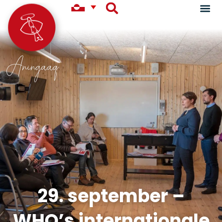
Aningaaq
29. september –
WHO’s internationale