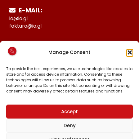
E-MAIL:
ia@ia.gl
faktura@ia.gl
CVR:
Manage Consent
25027388
KONTO NR:
To provide the best experiences, we use technologies like cookies to
6471-1511626
store and/or access device information. Consenting to these
technologies will allow us to process data such as browsing
behavior or unique IDs on this site. Not consenting or withdrawing
consent, may adversely affect certain features and functions.
MALINNAAVIGISIGUT
FACEBOOK
INSTAGRAM
Accept
TIKTOK
Deny