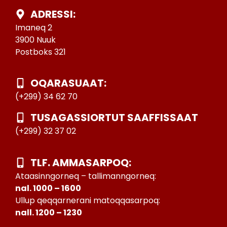
ADRESSI:
Imaneq 2
3900 Nuuk
Postboks 321
OQARASUAAT:
(+299) 34 62 70
TUSAGASSIORTUT SAAFFISSAAT
(+299) 32 37 02
TLF. AMMASARPOQ:
Ataasinngorneq – tallimanngorneq:
nal. 1000 – 1600
Ullup qeqqarnerani matoqqasarpoq:
nall. 1200 – 1230