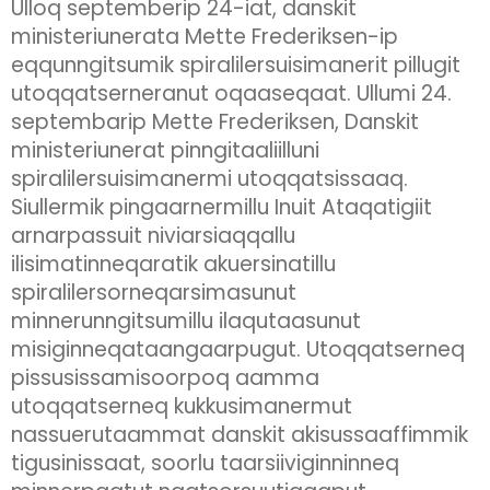
Ulloq septemberip 24-iat, danskit
ministeriunerata Mette Frederiksen-ip
eqqunngitsumik spiralilersuisimanerit pillugit
utoqqatserneranut oqaaseqaat. Ullumi 24.
septembarip Mette Frederiksen, Danskit
ministeriunerat pinngitaaliilluni
spiralilersuisimanermi utoqqatsissaaq.
Siullermik pingaarnermillu Inuit Ataqatigiit
arnarpassuit niviarsiaqqallu
ilisimatinneqaratik akuersinatillu
spiralilersorneqarsimasunut
minnerunngitsumillu ilaqutaasunut
misiginneqataangaarpugut. Utoqqatserneq
pissusissamisoorpoq aamma
utoqqatserneq kukkusimanermut
nassuerutaammat danskit akisussaaffimmik
tigusinissaat, soorlu taarsiiviginninneq