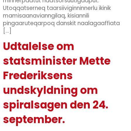
minnerpaatut naatsorsuutigaaput.
Utoqqatserneq taarsiiviginninnerlu ikinik
mamisaanavianngilaq, kisiannili
pingaaruteqarpoq danskit naalagaaffiata
[…]
Udtalelse om
statsminister Mette
Frederiksens
undskyldning om
spiralsagen den 24.
september.