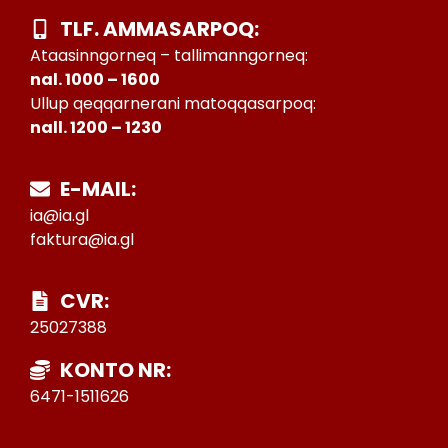
TLF. AMMASARPOQ:
Ataasinngorneq – tallimanngorneq:
nal. 1000 – 1600
Ullup qeqqarnerani matoqqasarpoq:
nall. 1200 – 1230
E-MAIL:
ia@ia.gl
faktura@ia.gl
CVR:
25027388
KONTO NR:
6471-1511626