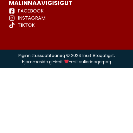
MALINNAAVIGISIGUT
FACEBOOK
INSTAGRAM
TIKTOK
Piginnittussaatitaaneq © 2024 Inuit Ataqatigiit.
Hjemmeside.gl-imit
-mit suliarineqarpoq