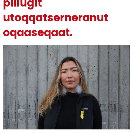
pillugit
utoqqatserneranut
oqaaseqaat.