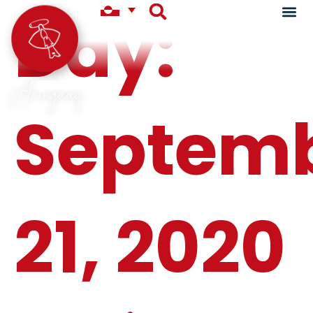
Day:
Aningaaq
Septem
21, 2020