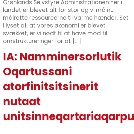
Grønlands Selvstyre Administrationen her i
landet er blevet alt for stor og vi må nu
målrette ressourcerne til varme hænder. Set
i lyset af, at vores økonomi er blevet
svækket, er vi nødt til at have mod til
omstruktureringer for at […]
IA: Namminersorlutik
Oqartussani
atorfinitsitsinerit
nutaat
unitsinneqartariaqarpu