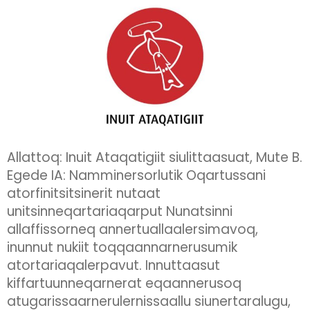
Allattoq: Inuit Ataqatigiit siulittaasuat, Mute B.
Egede IA: Namminersorlutik Oqartussani
atorfinitsitsinerit nutaat
unitsinneqartariaqarput Nunatsinni
allaffissorneq annertuallaalersimavoq,
inunnut nukiit toqqaannarnerusumik
atortariaqalerpavut. Innuttaasut
kiffartuunneqarnerat eqaannerusoq
atugarissaarnerulernissaallu siunertaralugu,