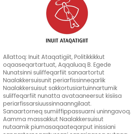
Allattoq: Inuit Ataqatigiit, Politikkikkut
oqaaseqartartuat, Aqqaluaq B. Egede
Nunatsinni suliffeqarfiit sanaartortut
Naalakkersuisunit periarfissinneqarlik
Naalakkersuisut sakkortusiartuinnartumik
suliffeqarfiit nunatta avataaneersut kisiisa
periarfissarsiuussinnaanngilaat.
Sanaartorneq sumiiffippassuarni uninngavoq.
Aamma massakkut Naalakkersuisut
nutaamik piumasaqaateqarput inissiani