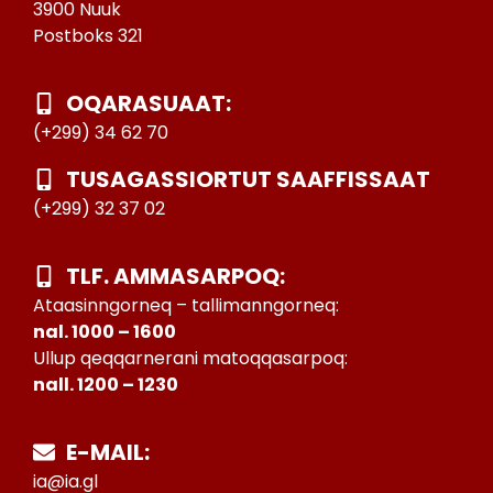
3900 Nuuk
Postboks 321
OQARASUAAT:
(+299) 34 62 70
TUSAGASSIORTUT SAAFFISSAAT
(+299) 32 37 02
TLF. AMMASARPOQ:
Ataasinngorneq – tallimanngorneq:
nal. 1000 – 1600
Ullup qeqqarnerani matoqqasarpoq:
nall. 1200 – 1230
E-MAIL:
ia@ia.gl