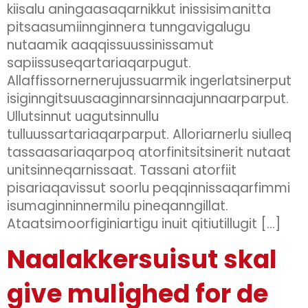
kiisalu aningaasaqarnikkut inissisimanitta
pitsaasumiinnginnera tunngavigalugu
nutaamik aaqqissuussinissamut
sapiissuseqartariaqarpugut.
Allaffissornernerujussuarmik ingerlatsinerput
isiginngitsuusaaginnarsinnaajunnaarparput.
Ullutsinnut uagutsinnullu
tulluussartariaqarparput. Alloriarnerlu siulleq
tassaasariaqarpoq atorfinitsitsinerit nutaat
unitsinneqarnissaat. Tassani atorfiit
pisariaqavissut soorlu peqqinnissaqarfimmi
isumaginninnermilu pineqanngillat.
Ataatsimoorfiginiartigu inuit qitiutillugit […]
Naalakkersuisut skal
give mulighed for de