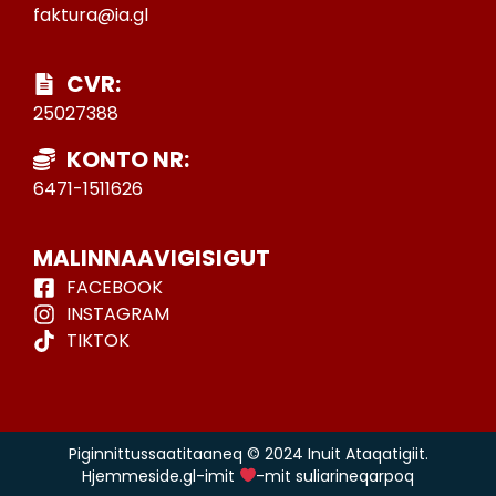
faktura@ia.gl
CVR:
25027388
KONTO NR:
6471-1511626
MALINNAAVIGISIGUT
FACEBOOK
INSTAGRAM
TIKTOK
Piginnittussaatitaaneq © 2024 Inuit Ataqatigiit.
Hjemmeside.gl-imit
-mit suliarineqarpoq