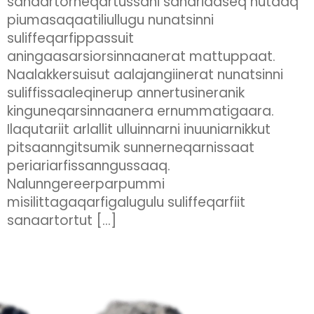
sanaartorneqartussani sanariaaseq nutaaq
piumasaqaatiliullugu nunatsinni
suliffeqarfippassuit
aningaasarsiorsinnaanerat mattuppaat.
Naalakkersuisut aalajangiinerat nunatsinni
suliffissaaleqinerup annertusineranik
kinguneqarsinnaanera ernummatigaara.
Ilaqutariit arlallit ulluinnarni inuuniarnikkut
pitsaanngitsumik sunnerneqarnissaat
periariarfissanngussaaq.
Nalunngereerparpummi
misilittagaqarfigalugulu suliffeqarfiit
sanaartortut […]