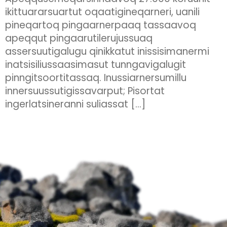
ikittuararsuartut oqaatigineqarneri, uanili
pineqartoq pingaarnerpaaq tassaavoq
apeqqut pingaarutilerujussuaq
assersuutigalugu qinikkatut inissisimanermi
inatsisiliussaasimasut tunngavigalugit
pinngitsoortitassaq. Inussiarnersumillu
innersuussutigissavarput; Pisortat
ingerlatsineranni suliassat […]