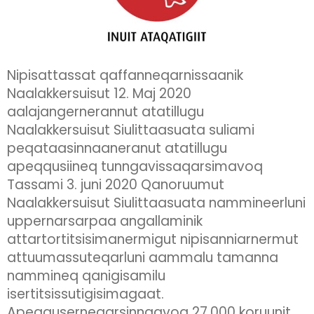
Nipisattassat qaffanneqarnissaanik
Naalakkersuisut 12. Maj 2020
aalajangernerannut atatillugu
Naalakkersuisut Siulittaasuata suliami
peqataasinnaaneranut atatillugu
apeqqusiineq tunngavissaqarsimavoq
Tassami 3. juni 2020 Qanoruumut
Naalakkersuisut Siulittaasuata nammineerluni
uppernarsarpaa angallaminik
attartortitsisimanermigut nipisanniarnermut
attuumassuteqarluni aammalu tamanna
nammineq qanigisamilu
isertitsissutigisimagaat.
Apeqquserneqarsinnaavoq 27.000 koruunit