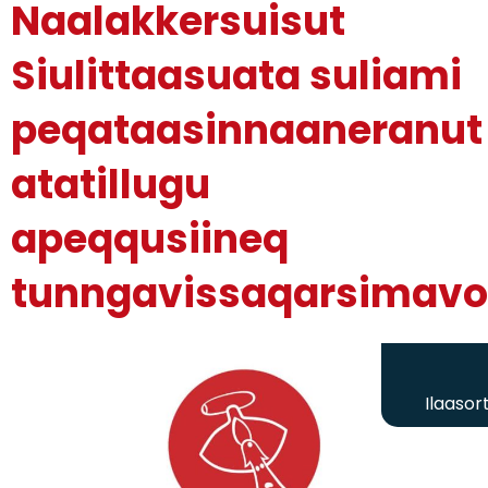
Naalakkersuisut
Siulittaasuata suliami
peqataasinnaaneranut
atatillugu
apeqqusiineq
tunngavissaqarsimav
Ilaasor