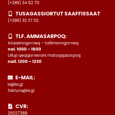
(+299) 34 62 70
TUSAGASSIORTUT SAAFFISSAAT
(+299) 32 37 02
TLF. AMMASARPOQ:
Ataasinngorneq – tallimanngorneq:
nal. 1000 – 1600
Ullup qeqqarnerani matoqqasarpoq:
nall. 1200 – 1230
E-MAIL:
ia@ia.gl
faktura@ia.gl
CVR:
25027388