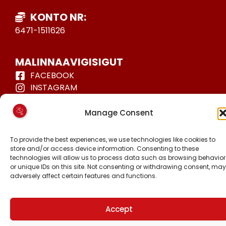
KONTO NR:
6471-1511626
MALINNAAVIGISIGUT
FACEBOOK
INSTAGRAM
TIKTOK
Manage Consent
To provide the best experiences, we use technologies like cookies to
store and/or access device information. Consenting to these
Piginnittussaatitaaneq © 2024 Inuit Ataqatigiit.
technologies will allow us to process data such as browsing behavior
Hjemmeside.gl-imit
-mit suliarineqarpoq
or unique IDs on this site. Not consenting or withdrawing consent, may
adversely affect certain features and functions.
Accept