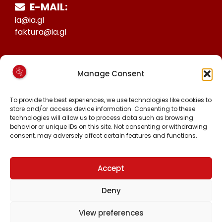
E-MAIL:
ia@ia.gl
faktura@ia.gl
CVR:
Manage Consent
25027388
KONTO NR:
To provide the best experiences, we use technologies like cookies to
6471-1511626
store and/or access device information. Consenting to these
technologies will allow us to process data such as browsing
behavior or unique IDs on this site. Not consenting or withdrawing
consent, may adversely affect certain features and functions.
MALINNAAVIGISIGUT
FACEBOOK
INSTAGRAM
Accept
TIKTOK
Deny
View preferences