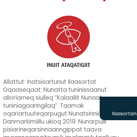
Allattut: Inatsisartunut Ilaasortat
Oqaaseqaat: Nunatta tuninissaanut
alloriarneq siulleq ”Kalaallit Nunaat
tuniniagaanngilaq”. Taamak
oqariartuuteqarpugut Nunatsinniit
Ilaasortan
Danmarkimiillu ukioq 2019. Nunarpulli
pisiarineqarsinnaanngippat taava