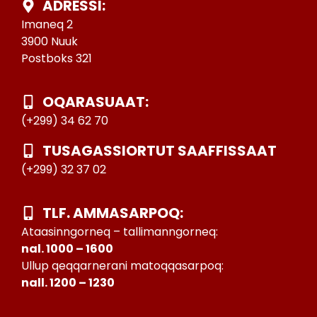
ADRESSI:
Imaneq 2
3900 Nuuk
Postboks 321
OQARASUAAT:
(+299) 34 62 70
TUSAGASSIORTUT SAAFFISSAAT
(+299) 32 37 02
TLF. AMMASARPOQ:
Ataasinngorneq – tallimanngorneq:
nal. 1000 – 1600
Ullup qeqqarnerani matoqqasarpoq:
nall. 1200 – 1230