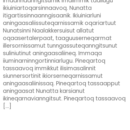
imaannaanngitsumik imalimmik taallugu
ikiuiniartoqarsinnaavoq. Nunatta
itigartissinnaanngisaanik. Ikiuiniarluni
aningaasaliissuteqarnissamik oqariartuut
Nunatsinni Naalakkersuisut allatut
oqaasertalerpaat, taaguuserneqarmat
illersornissamut tunngassuteqanngitsunut
suliniutinut aningaasaliineq. Immaqa
iiuminarninngortinniarlugu. Pineqartoq
tassaavoq immikkut ilisimasalinnit
siunnersortinit ikiorserneqarnissamut
aningaasaliinissaq. Pineqartoq tassaapput
aningaasat Nunatta karsianut
ikineqarnavianngitsut. Pineqartoq tassaavoq
[…]