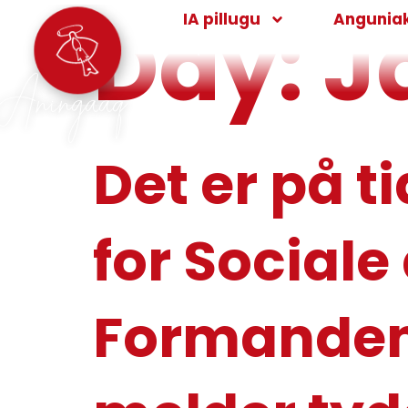
Day:
J
IA pillugu
Angunia
Aningaaq
Det er på t
for Sociale
Formanden 