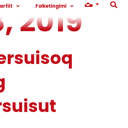
, 2019
rfiit
Folketingimi
kersuisoq
g
suisut