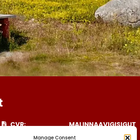
t
CVR:
MALINNAAVIGISIGUT
25027388
FACEBOOK
Manage Consent