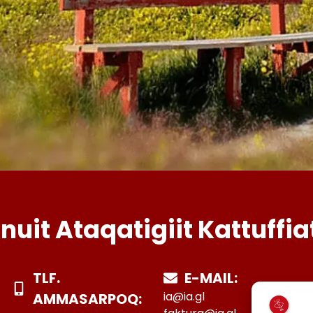
Inuit Ataqatigiit Kattuffia
TLF.
E-MAIL:
ia@ia.gl
AMMASARPOQ: