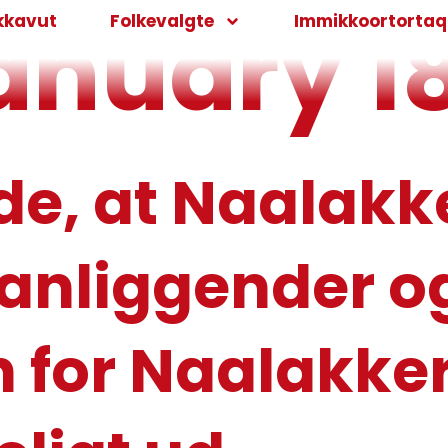
anuary 18
kkavut
Folkevalgte
Immikkoortortaqa
ide, at Naalak
 anliggender o
for Naalakker