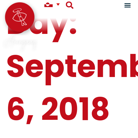
Day:
Aningaaq
Septem
6, 2018