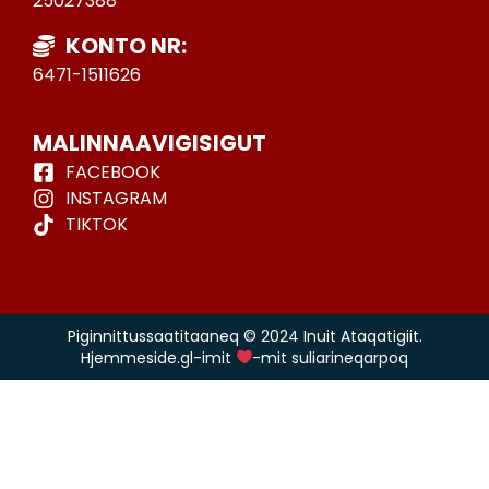
25027388
KONTO NR:
6471-1511626
MALINNAAVIGISIGUT
FACEBOOK
INSTAGRAM
TIKTOK
Piginnittussaatitaaneq © 2024 Inuit Ataqatigiit.
Hjemmeside.gl-imit
-mit suliarineqarpoq