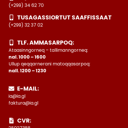
(+299) 34 62 70
TUSAGASSIORTUT SAAFFISSAAT
(+299) 32 37 02
TLF. AMMASARPOQ:
Ataasinngorneq – tallimanngorneq:
nal. 1000 – 1600
Ullup qeqqarnerani matoqqasarpoq:
nall. 1200 – 1230
E-MAIL:
ia@ia.gl
faktura@ia.gl
CVR: