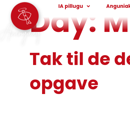
Day:
M
IA pillugu
Angunia
Aningaaq
Tak til de 
opgave