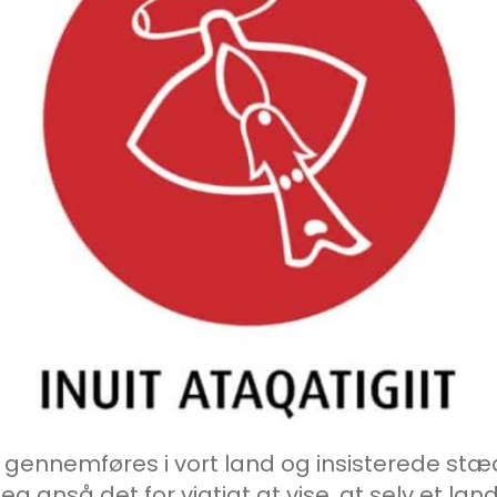
gennemføres i vort land og insisterede stæd
t jeg anså det for vigtigt at vise, at selv et