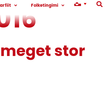
016
rfiit
Folketingimi
n meget stor