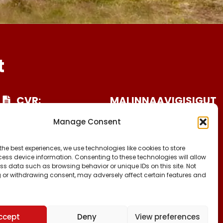
t
CVR:
MALINNAAVIGISIGUT
25027388
FACEBOOK
Manage Consent
INSTAGRAM
KONTO NR:
TIKTOK
6471-1511626
the best experiences, we use technologies like cookies to store
ess device information. Consenting to these technologies will allow
ss data such as browsing behavior or unique IDs on this site. Not
 or withdrawing consent, may adversely affect certain features and
ccept
Deny
View preferences