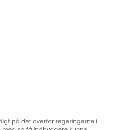
igt på det overfor regeringerne i
 land med så få indbyggere kunne