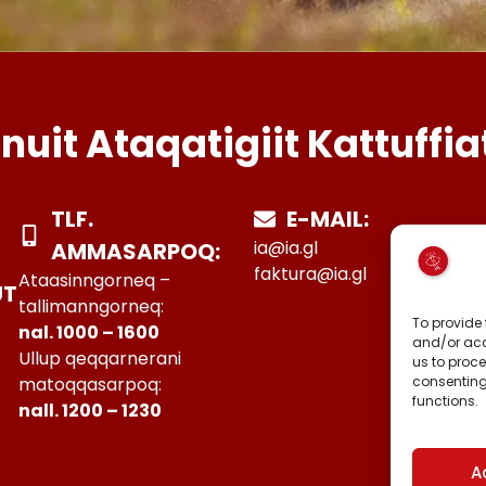
Inuit Ataqatigiit Kattuffia
TLF.
E-MAIL:
ia@ia.gl
AMMASARPOQ:
faktura@ia.gl
Ataasinngorneq –
UT
tallimanngorneq:
To provide 
nal. 1000 – 1600
and/or acc
Ullup qeqqarnerani
us to proce
consenting
matoqqasarpoq:
functions.
nall. 1200 – 1230
A