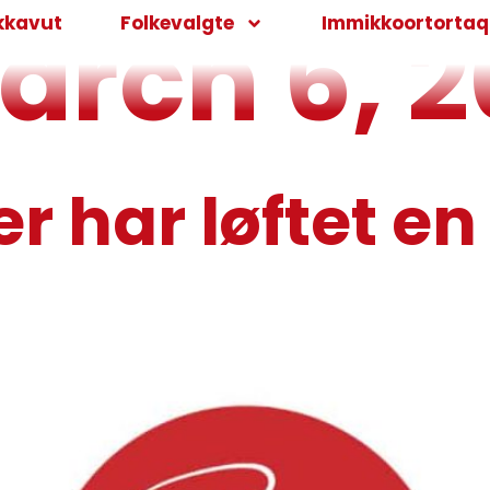
arch 6, 2
kkavut
Folkevalgte
Immikkoortortaqa
der har løftet e