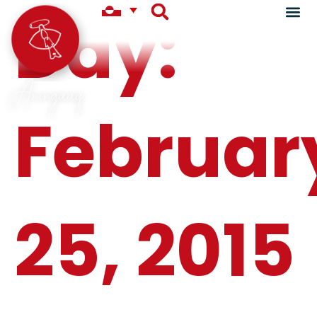
Day:
Aningaaq
Februar
25, 2015