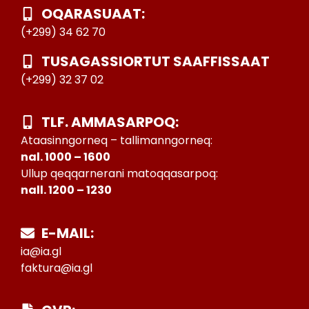
OQARASUAAT:
(+299) 34 62 70
TUSAGASSIORTUT SAAFFISSAAT
(+299) 32 37 02
TLF. AMMASARPOQ:
Ataasinngorneq – tallimanngorneq:
nal. 1000 – 1600
Ullup qeqqarnerani matoqqasarpoq:
nall. 1200 – 1230
E-MAIL:
ia@ia.gl
faktura@ia.gl