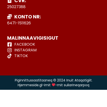
CVR:
25027388
KONTO NR:
6471-1511626
MALINNAAVIGISIGUT
FACEBOOK
INSTAGRAM
TIKTOK
Piginnittussaatitaaneq © 2024 Inuit Ataqatigiit.
Hjemmeside.gl-imit
-mit suliarineqarpoq