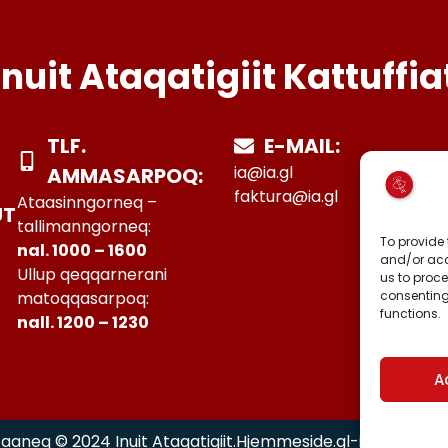
Inuit Ataqatigiit Kattuffia
TLF.
E-MAIL:
ia@ia.gl
AMMASARPOQ:
faktura@ia.gl
Ataasinngorneq –
UT
tallimanngorneq:
To provide 
nal. 1000 – 1600
and/or acc
Ullup qeqqarnerani
us to proce
consenting
matoqqasarpoq:
functions.
nall. 1200 – 1230
A
taaneq © 2024 Inuit Ataqatigiit.
Hjemmeside.gl-imit
-mit