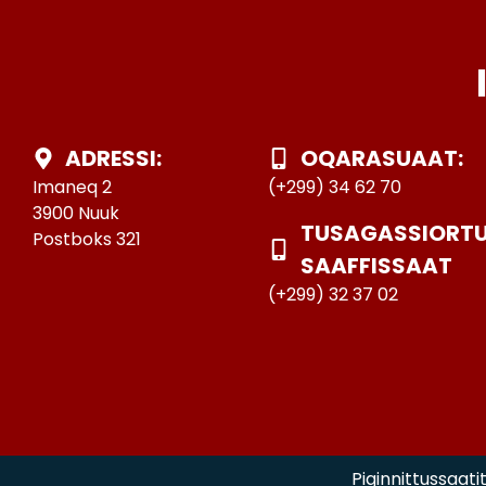
ADRESSI:
OQARASUAAT:
Imaneq 2
(+299) 34 62 70
3900 Nuuk
TUSAGASSIORT
Postboks 321
SAAFFISSAAT
(+299) 32 37 02
Piginnittussaati