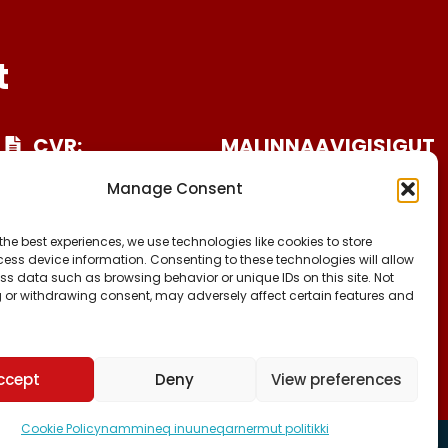
t
CVR:
MALINNAAVIGISIGUT
25027388
FACEBOOK
Manage Consent
INSTAGRAM
KONTO NR:
TIKTOK
6471-1511626
the best experiences, we use technologies like cookies to store
ess device information. Consenting to these technologies will allow
ss data such as browsing behavior or unique IDs on this site. Not
 or withdrawing consent, may adversely affect certain features and
ccept
Deny
View preferences
Cookie Policy
nammineq inuuneqarnermut politikki
 suliarineqarpoq