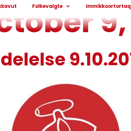
ctober 9,
kkavut
Folkevalgte
Immikkoortortaqa
elelse 9.10.20