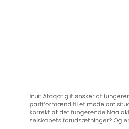
Inuit Ataqatigiit ønsker at funger
partiformænd til et møde om situa
korrekt at det fungerende Naala
selskabets forudsætninger? Og er d