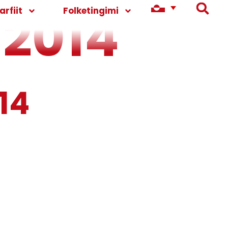
 2014
rfiit
Folketingimi
14