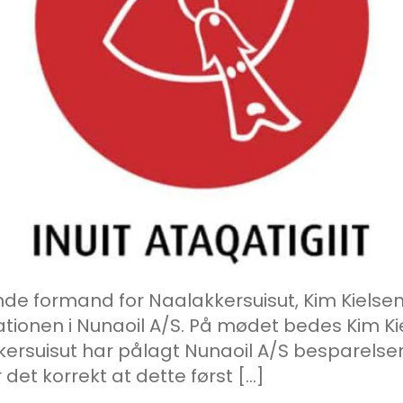
ende formand for Naalakkersuisut, Kim Kielsen,
tionen i Nunaoil A/S. På mødet bedes Kim Kie
kkersuisut har pålagt Nunaoil A/S besparel
et korrekt at dette først […]