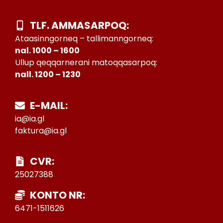
TLF. AMMASARPOQ:
Ataasinngorneq – tallimanngorneq:
nal. 1000 – 1600
Ullup qeqqarnerani matoqqasarpoq:
nall. 1200 – 1230
E-MAIL:
ia@ia.gl
faktura@ia.gl
CVR:
25027388
KONTO NR:
6471-1511626