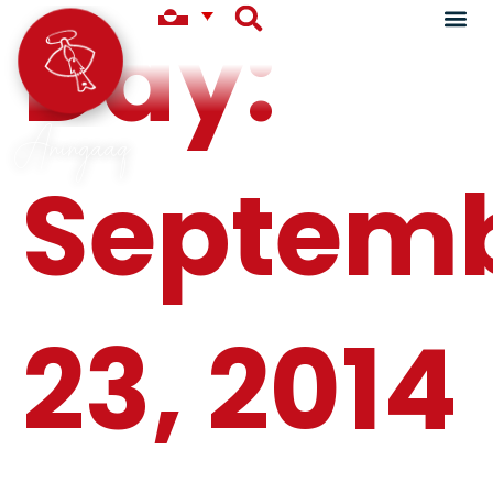
Day:
Aningaaq
Septem
23, 2014