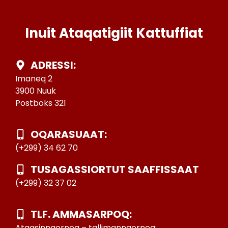
Inuit Ataqatigiit Kattuffiat
ADRESSI:
Imaneq 2
3900 Nuuk
Postboks 321
OQARASUAAT:
(+299) 34 62 70
TUSAGASSIORTUT SAAFFISSAAT
(+299) 32 37 02
TLF. AMMASARPOQ:
Ataasinngorneq – tallimanngorneq: