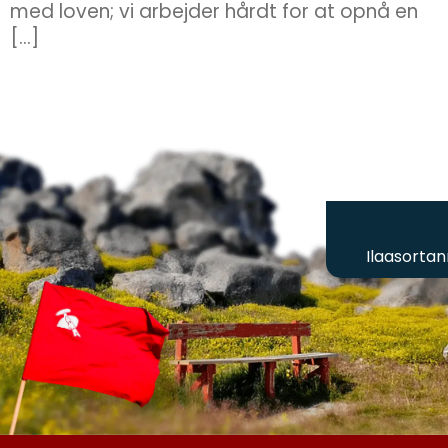
med loven; vi arbejder hårdt for at opnå en
[…]
Ilaasortan