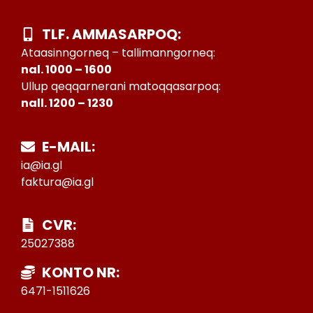
TLF. AMMASARPOQ:
Ataasinngorneq – tallimanngorneq:
nal. 1000 – 1600
Ullup qeqqarnerani matoqqasarpoq:
nall. 1200 – 1230
E-MAIL:
ia@ia.gl
faktura@ia.gl
CVR:
25027388
KONTO NR:
6471-1511626