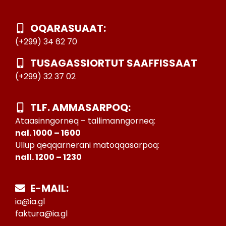
OQARASUAAT:
(+299) 34 62 70
TUSAGASSIORTUT SAAFFISSAAT
(+299) 32 37 02
TLF. AMMASARPOQ:
Ataasinngorneq – tallimanngorneq:
nal. 1000 – 1600
Ullup qeqqarnerani matoqqasarpoq:
nall. 1200 – 1230
E-MAIL:
ia@ia.gl
faktura@ia.gl