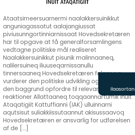
Ataatsimeersuarnermi naalakkersuinikkut
anguniagassatut aalajangiussat
piviusunngortinniarnissaat Hovedsekretæren
har til opgave at få generalforsamlingens
vedtagne politiske mål realiseret
Naalakkersuinikkut pisunik malinnaaneq,
nalilersuineq iliuuseqarnissanullu
tinnersaaneq Hovedsekretæren følger og
vurderer den politiske udvikling og skal på
den baggrund opfordre til relevante
Ilaasortan
reaktioner Allattaaneq toqqaannartumik Inuit
Ataqatigiit Kattuffianni (IAK) ulluinnarni
aqutsisut suliakkiissutaannut akisussaavoq
Hovedsekretæren er ansvarlig for udførelsen
af de […]