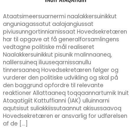
Ataatsimeersuarnermi naalakkersuinikkut
anguniagassatut aalajangiussat
piviusunngortinniarnissaat Hovedsekretæren
har til opgave at få generalforsamlingens
vedtagne politiske mål realiseret
Naalakkersuinikkut pisunik malinnaaneq,
nalilersuineq iliuuseqarnissanullu
tinnersaaneq Hovedsekretæren følger og
vurderer den politiske udvikling og skal på
den baggrund opfordre til relevante
reaktioner Allattaaneq toqqaannartumik Inuit
Ataqatigiit Kattuffianni (IAK) ulluinnarni
aqutsisut suliakkiissutaannut akisussaavoq
Hovedsekretæren er ansvarlig for udførelsen
af de […]