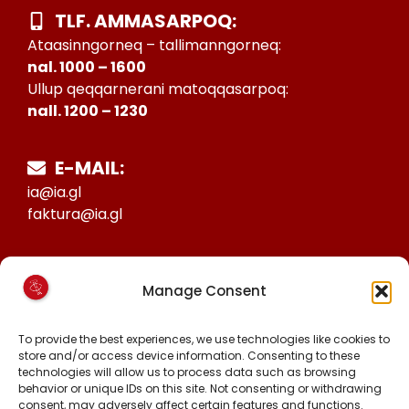
TLF. AMMASARPOQ:
Ataasinngorneq – tallimanngorneq:
nal. 1000 – 1600
Ullup qeqqarnerani matoqqasarpoq:
nall. 1200 – 1230
E-MAIL:
ia@ia.gl
faktura@ia.gl
CVR:
Manage Consent
25027388
KONTO NR:
To provide the best experiences, we use technologies like cookies to
6471-1511626
store and/or access device information. Consenting to these
technologies will allow us to process data such as browsing
behavior or unique IDs on this site. Not consenting or withdrawing
consent, may adversely affect certain features and functions.