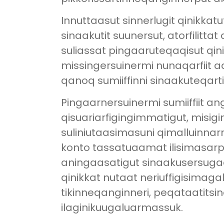
Innuttaasut sinnerlugit qinikka
sinaakutit suunersut, atorfilitta
suliassat pingaaruteqaqisut qini
missingersuinermi nunaqarfiit
qanoq sumiiffinni sinaakuteqarti
Pingaarnersuinermi sumiiffiit a
qisuariarfigingimmatigut, misi
suliniutaasimasuni qimalluinn
konto tassatuaamat ilisimasar
aningaasatigut sinaakusersugaa
qinikkat nutaat neriuffigisimaga
tikinneqanginneri, peqataatits
ilaginikuugaluarmassuk.