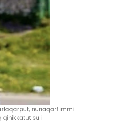
 arlaqarput, nunaqarfiimmi
 qinikkatut suli