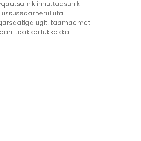
t eqaatsumik innuttaasunik
iussuseqarnerulluta
eqqarsaatigalugit, taamaamat
laani taakkartukkakka