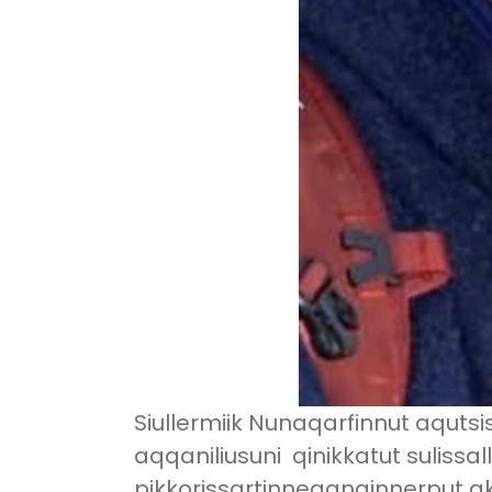
Siullermiik Nunaqarfinnut aquts
aqqaniliusuni qinikkatut sulissal
pikkorissartinneqanginnerput ak