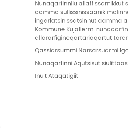
Nunaqarfinnilu allaffissornikkut
aamma sullissinissaanik malinn
ingerlatsinissatsinnut aamma al
Kommune Kujallermi nunaqarfimm
allorarfigineqartariaqartut tore
Qassiarsummi Narsarsuarmi Iga
Nunaqarfinni Aqutsisut siulittaas
Inuit Ataqatigiit