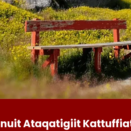
Inuit Ataqatigiit Kattuffia