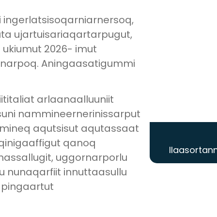
i ingerlatsisoqarniarnersoq,
luta ujartuisariaqartarpugut,
u ukiumut 2026- imut
ianarpoq. Aningaasatigummi
italiat arlaanaalluuniit
isuni nammineernerinissarput
mineq aqutsisut aqutassaat
qinigaaffigut qanoq
Ilaasortann
assallugit, uggornarporlu
u nunaqarfiit innuttaasullu
 pingaartut