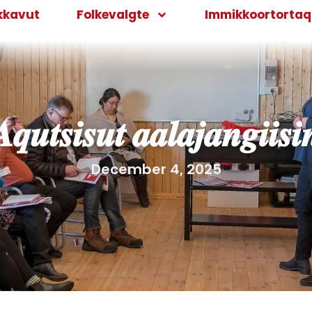
kkavut
Folkevalgte
Immikkoortortaqa
𝒖𝒕𝒔𝒊𝒔𝒖𝒕 𝒂𝒂𝒍𝒂𝒋𝒂𝒏𝒈𝒊𝒊𝒔𝒊
December 4, 2025