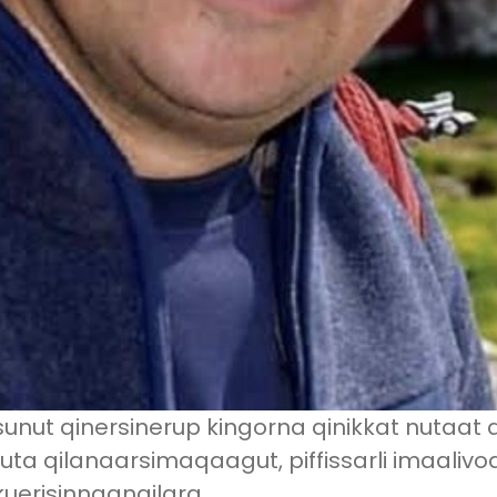
isunut qinersinerup kingorna qinikkat nutaat
luta qilanaarsimaqaagut, piffissarli imaalivoq
uerisinnaangilara.