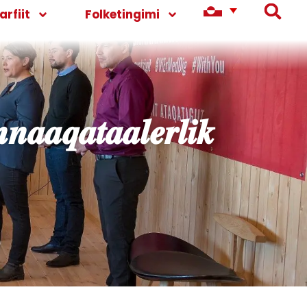
rfiit
Folketingimi
𝒏𝒂𝒂𝒒𝒂𝒕𝒂𝒂𝒍𝒆𝒓𝒍𝒊𝒌