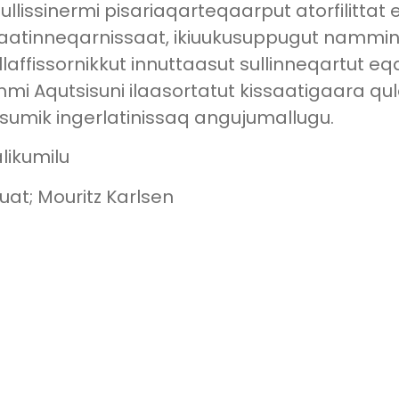
 sullissinermi pisariaqarteqaarput atorfilitta
aatinneqarnissaat, ikiuukusuppugut nammin
laffissornikkut innuttaasut sullinneqartut 
i Aqutsisuni ilaasortatut kissaatigaara qu
rsumik ingerlatinissaq angujumallugu.
likumilu
uat; Mouritz Karlsen