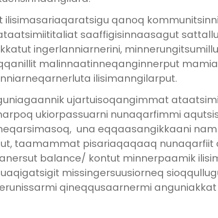
tut ilisimasariaqaratsigu qanoq kommunitsinn
t ataatsimiititaliat saaffigisinnaasagut sattal
kkatut ingerlanniarnerini, minnerungitsumill
 aqqanillit malinnaatinneqanginnerput mam
nniarneqarnerluta ilisimanngilarput.
nguniagaannik ujartuisoqangimmat ataatsimiit
ginarpoq ukiorpassuarni nunaqarfimmi aquts
arneqarsimasoq, una eqqaasangikkaani nam
put, taamammat pisariaqaqaaq nunaqarfiit 
nersut balance/ kontut minnerpaamik ilisim
luaqigatsigit missingersuusiorneq sioqqullug
inerunissarmi qineqqusaarnermi anguniakkat