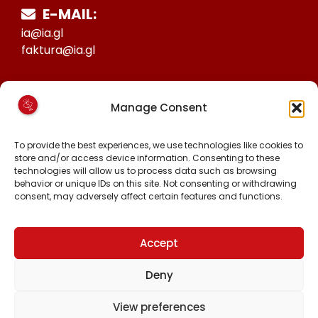
E-MAIL:
ia@ia.gl
faktura@ia.gl
CVR:
Manage Consent
25027388
KONTO NR:
To provide the best experiences, we use technologies like cookies to
store and/or access device information. Consenting to these
6471-1511626
technologies will allow us to process data such as browsing
behavior or unique IDs on this site. Not consenting or withdrawing
consent, may adversely affect certain features and functions.
FØLG OS PÅ:
FACEBOOK
INSTAGRAM
Accept
TIKTOK
Deny
View preferences