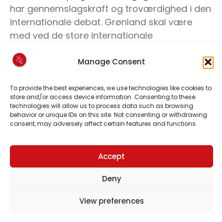
har gennemslagskraft og troværdighed i den
internationale debat. Grønland skal være
med ved de store internationale
forhandlinger, og være en klar stemme, ikke
kun for os selv, men også̊ for andre af
Manage Consent
verdens små̊ nationer og oprindelige folk. Vi
skal udnytte vores positioner i fora som
To provide the best experiences, we use technologies like cookies to
store and/or access device information. Consenting to these
Arktisk Råd, ICC, det nordiske samarbejde, FN
technologies will allow us to process data such as browsing
og IWC langt mere aktivt og fremme vores
behavior or unique IDs on this site. Not consenting or withdrawing
consent, may adversely affect certain features and functions.
holdninger, hvor vi har mulighed for det.
Accept
Folkestyret til gennemsyn
Deny
Inuit Ataqatigiit ønsker et stærkt demokratisk
View preferences
system, som sikrer en høj grad af
borgerinddragelse Særligt i disse år, hvor