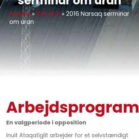
serminar om uran
Forside
»
Det vil vi
»
2016 Narsaq serminar
om uran
Arbejdsprogra
En valgperiode i opposition
Inuit Ataqatigiit arbejder for et selvstændigt