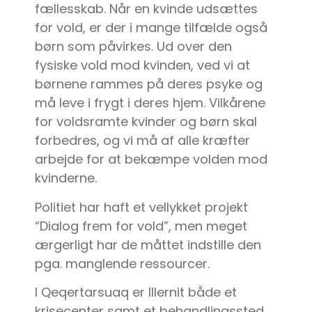
fællesskab. Når en kvinde udsættes
for vold, er der i mange tilfælde også
børn som påvirkes. Ud over den
fysiske vold mod kvinden, ved vi at
børnene rammes på deres psyke og
må leve i frygt i deres hjem. Vilkårene
for voldsramte kvinder og børn skal
forbedres, og vi må af alle kræfter
arbejde for at bekæmpe volden mod
kvinderne.
Politiet har haft et vellykket projekt
“Dialog frem for vold”, men meget
ærgerligt har de måttet indstille den
pga. manglende ressourcer.
I Qeqertarsuaq er Illernit både et
krisecenter samt et behandlingssted.