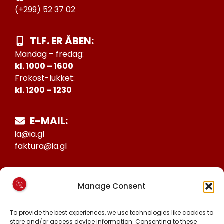
(+299) 52 37 02
TLF. ER ÅBEN:
Mandag – fredag:
kl. 1000 – 1600
Frokost-lukket:
kl. 1200 – 1230
E-MAIL:
ia@ia.gl
faktura@ia.gl
CVR:
Manage Consent
25027388
KONTO NR:
To provide the best experiences, we use technologies like cookies to
store and/or access device information. Consenting to these