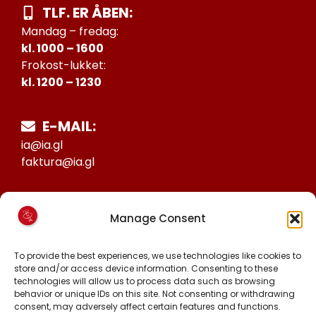
TLF. ER ÅBEN:
Mandag – fredag:
kl. 1000 – 1600
Frokost-lukket:
kl. 1200 – 1230
E-MAIL:
ia@ia.gl
faktura@ia.gl
CVR:
Manage Consent
25027388
KONTO NR:
To provide the best experiences, we use technologies like cookies to
store and/or access device information. Consenting to these
6471-1511626
technologies will allow us to process data such as browsing
behavior or unique IDs on this site. Not consenting or withdrawing
consent, may adversely affect certain features and functions.