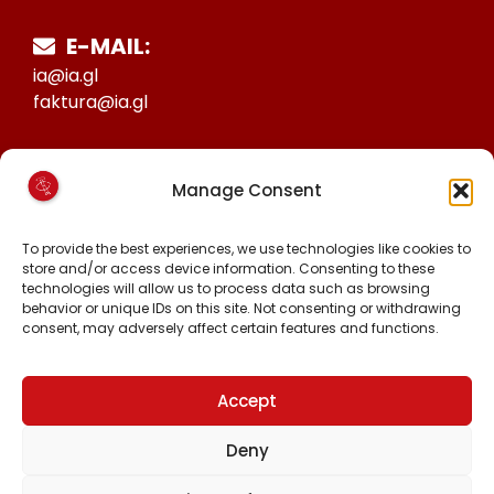
E-MAIL:
ia@ia.gl
faktura@ia.gl
CVR:
Manage Consent
25027388
KONTO NR:
To provide the best experiences, we use technologies like cookies to
store and/or access device information. Consenting to these
6471-1511626
technologies will allow us to process data such as browsing
behavior or unique IDs on this site. Not consenting or withdrawing
consent, may adversely affect certain features and functions.
FØLG OS PÅ:
FACEBOOK
INSTAGRAM
Accept
TIKTOK
Deny