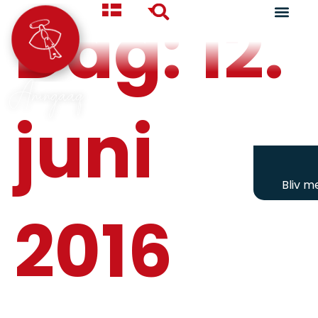
Dag:
12.
Aningaaq
juni
Bliv 
2016