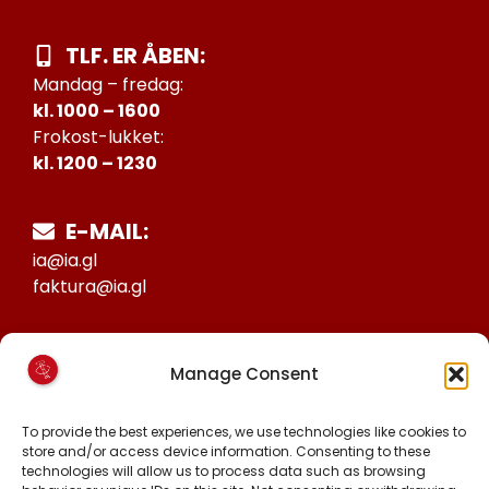
TLF. ER ÅBEN:
Mandag – fredag:
kl. 1000 – 1600
Frokost-lukket:
kl. 1200 – 1230
E-MAIL:
ia@ia.gl
faktura@ia.gl
CVR:
Manage Consent
25027388
KONTO NR:
To provide the best experiences, we use technologies like cookies to
store and/or access device information. Consenting to these
6471-1511626
technologies will allow us to process data such as browsing