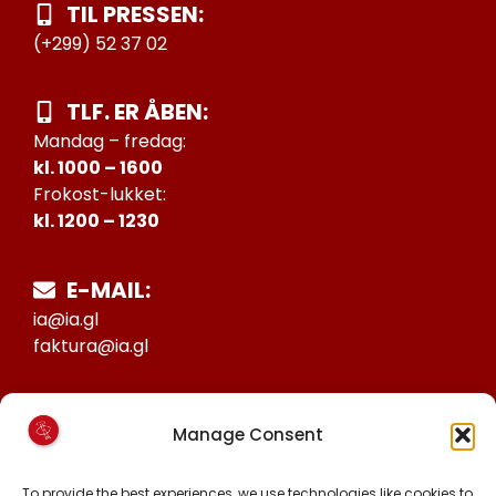
TIL PRESSEN:
(+299) 52 37 02
TLF. ER ÅBEN:
Mandag – fredag:
kl. 1000 – 1600
Frokost-lukket:
kl. 1200 – 1230
E-MAIL:
ia@ia.gl
faktura@ia.gl
CVR:
Manage Consent
25027388
KONTO NR:
To provide the best experiences, we use technologies like cookies to