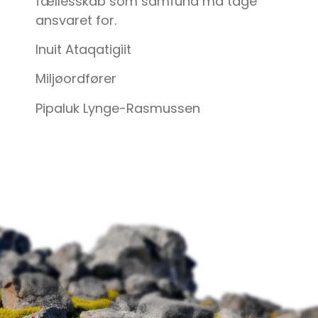
fællesskab som samfund må tage
ansvaret for.
Inuit Ataqatigiit
Miljøordfører
Pipaluk Lynge-Rasmussen