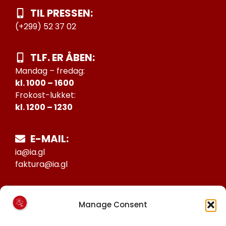
TIL PRESSEN:
(+299) 52 37 02
TLF. ER ÅBEN:
Mandag – fredag:
kl. 1000 – 1600
Frokost-lukket:
kl. 1200 – 1230
E-MAIL:
ia@ia.gl
faktura@ia.gl
CVR:
Manage Consent
25027388