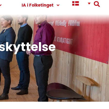
IA i Folketinget
kyttelse