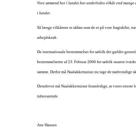
Vore sømænd her i landet har anderledes vilkår end mange an
i landet.
Så længe vilkårene er sådan som de er på vore fragtskibe, t
arbejdskraft.
De internationale bestemmelser for søfolk der gælder generelt
bestemmelserne af 23. Februar 2006 for søfolk snarest iværk
samme. Derfor må Naalakkersuisut nu tage de nødvendige skr
Derudover må Naalakkersuisut foranledige, at vores eneste lo
tidssvarende.
Ane Hansen