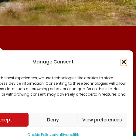
t
Manage Consent
CVR:
FØLG OS PÅ:
the best experiences, we use technologies like cookies to store
25027388
FACEBOOK
ess device information. Consenting to these technologies will allow
INSTAGRAM
ss data such as browsing behavior or unique IDs on this site. Not
KONTO NR:
 or withdrawing consent, may adversely affect certain features and
TIKTOK
6471-1511626
ccept
Deny
View preferences
Cookie Policy
privatlivspolitik