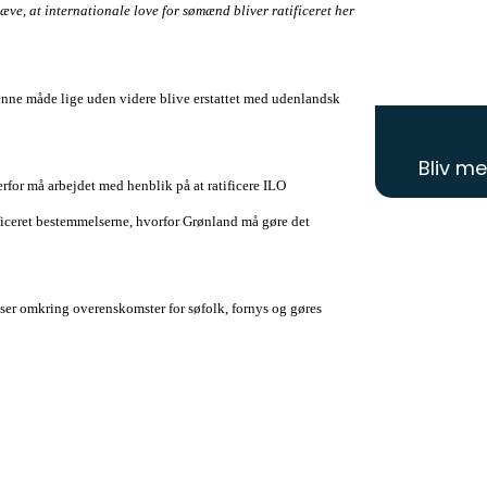
ve, at internationale love for sømænd bliver ratificeret her
denne måde lige uden videre blive erstattet med udenlandsk
Bliv m
erfor må arbejdet med henblik på at ratificere ILO
ificeret bestemmelserne, hvorfor Grønland må gøre det
elser omkring overenskomster for søfolk, fornys og gøres