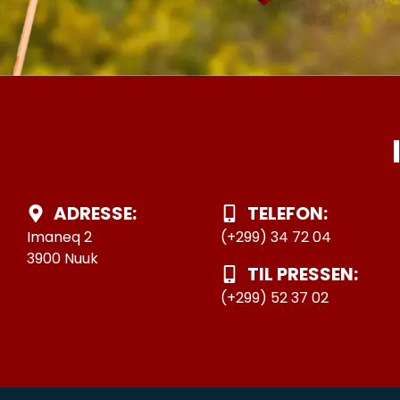
ADRESSE:
TELEFON:
Imaneq 2
(+299) 34 72 04
3900 Nuuk
TIL PRESSEN:
(+299) 52 37 02