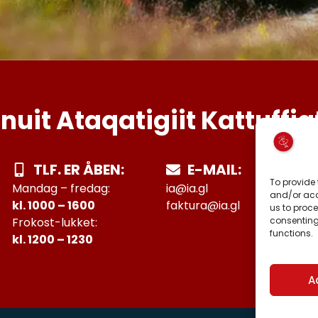
Inuit Ataqatigiit Kattuffia
TLF. ER ÅBEN:
E-MAIL:
To provide 
Mandag – fredag:
ia@ia.gl
and/or acc
kl. 1000 – 1600
faktura@ia.gl
us to proce
consenting
Frokost-lukket:
functions.
kl. 1200 – 1230
A