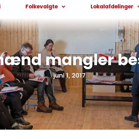
i
Folkevalgte
Lokalafdelinger
mænd mangler bes
juni 1, 2017