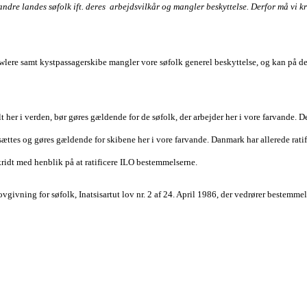
dre landes søfolk ift. deres arbejdsvilkår og mangler beskyttelse. Derfor må vi kræ
rawlere samt kystpassagerskibe mangler vore søfolk generel beskyttelse, og kan på 
 her i verden, bør gøres gældende for de søfolk, der arbejder her i vore farvande. D
sættes og gøres gældende for skibene her i vore farvande. Danmark har allerede rat
idt med henblik på at ratificere ILO bestemmelserne.
vgivning for søfolk, Inatsisartut lov nr. 2 af 24. April 1986, der vedrører bestemm