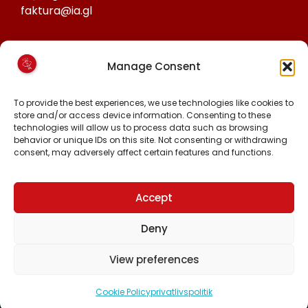
faktura@ia.gl
CVR:
Manage Consent
25027388
KONTO NR:
To provide the best experiences, we use technologies like cookies to
store and/or access device information. Consenting to these
6471-1511626
technologies will allow us to process data such as browsing
behavior or unique IDs on this site. Not consenting or withdrawing
consent, may adversely affect certain features and functions.
FØLG OS PÅ:
FACEBOOK
INSTAGRAM
Accept
TIKTOK
Deny
View preferences
Alle rettigheder forbeholdt © 2024 Inuit Ataqatigiit.
Cookie Policy
privatlivspolitik
Lavet med
af hjemmeside.gl