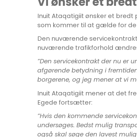
Vi ønsker et bred
Inuit Ataqatigiit ønsker et bred
som kommer til at gælde for de 
Den nuværende servicekontrakt i
nuværende trafikforhold ændres 
”Den servicekontrakt der nu er u
afgørende betydning i fremtiden
borgerene, og jeg mener at vi m
Inuit Ataqatigiit mener at det fr
Egede fortsætter:
”Hvis den kommende servicekont
undersøges. Bedst mulig transp
også skal søge den lavest mulig