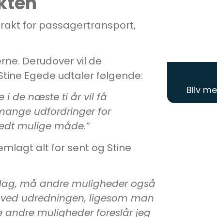
akten
trakt for passagertransport,
rne. Derudover vil de
Stine Egede udtaler følgende:
Bliv m
 de næste ti år vil få
 mange udfordringer for
bedt mulige måde.”
remlagt alt for sent og Stine
dlag, må andre muligheder også
t ved udredningen, ligesom man
 andre muligheder foreslår jeg