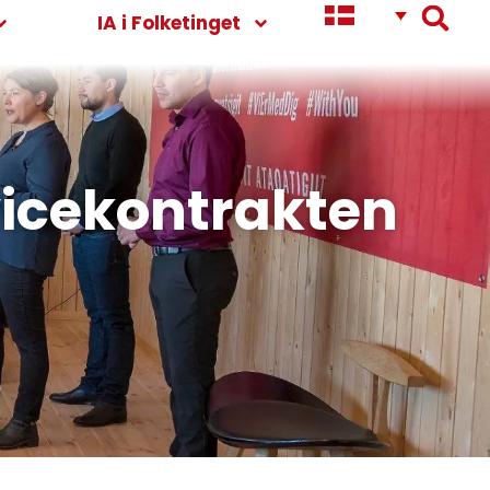
IA i Folketinget
rvicekontrakten