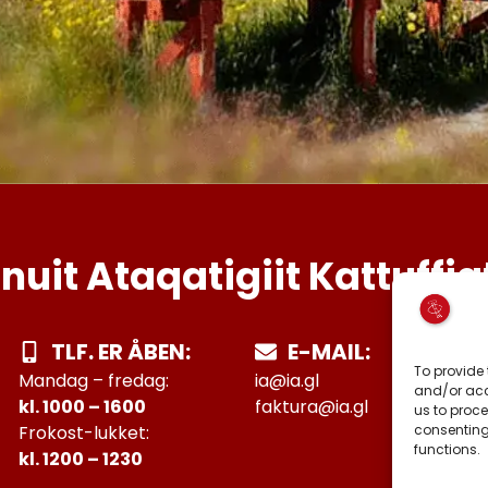
Inuit Ataqatigiit Kattuffia
TLF. ER ÅBEN:
E-MAIL:
To provide 
Mandag – fredag:
ia@ia.gl
and/or acc
kl. 1000 – 1600
faktura@ia.gl
us to proce
consenting
Frokost-lukket:
functions.
kl. 1200 – 1230