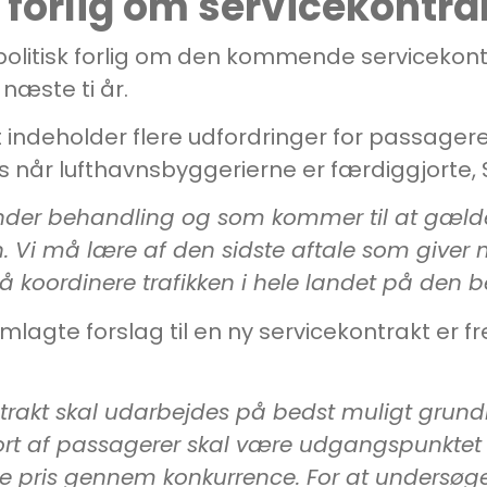
t forlig om servicekontr
t politisk forlig om den kommende servicekon
næste ti år.
ndeholder flere udfordringer for passagere
når lufthavnsbyggerierne er færdiggjorte, 
nder behandling og som kommer til at gælde i
. Vi må lære af den sidste aftale som giver
å koordinere trafikken i hele landet på den 
emlagte forslag til en ny servicekontrakt er f
rakt skal udarbejdes på bedst muligt grun
ort af passagerer skal være udgangspunkte
e pris gennem konkurrence. For at undersøge