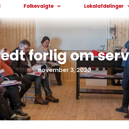
i
Folkevalgte
Lokalafdelinger
redt forlig om se
november 3, 2020