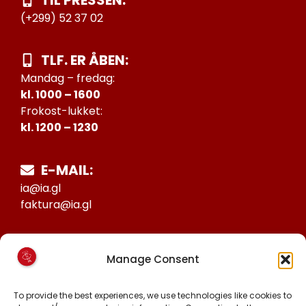
TIL PRESSEN:
(+299) 52 37 02
TLF. ER ÅBEN:
Mandag – fredag:
kl. 1000 – 1600
Frokost-lukket:
kl. 1200 – 1230
E-MAIL:
ia@ia.gl
faktura@ia.gl
CVR:
Manage Consent
25027388
KONTO NR:
To provide the best experiences, we use technologies like cookies to