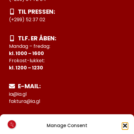
TIL PRESSEN:
(+299) 52 37 02
TLF. ER ÅBEN:
Mandag – fredag:
kl. 1000 – 1600
Frokost-lukket:
kl. 1200 – 1230
E-MAIL:
ia@ia.gl
faktura@ia.gl
CVR:
Manage Consent
25027388