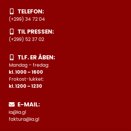
TELEFON:
(+299) 34 72 04
TIL PRESSEN:
(+299) 52 37 02
TLF. ER ÅBEN:
Mandag – fredag:
kl. 1000 – 1600
Frokost-lukket:
kl. 1200 – 1230
E-MAIL:
ia@ia.gl
faktura@ia.gl