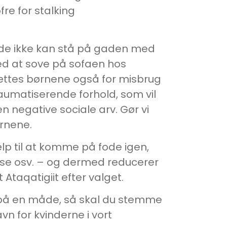
re for stalking
i de ikke kan stå på gaden med
med at sove på sofaen hos
ættes børnene også for misbrug
aumatiserende forhold, som vil
 negative sociale arv. Gør vi
ørnene.
ælp til at komme på fode igen,
delse osv. – og dermed reducerer
Ataqatigiit efter valget.
ver på en måde, så skal du stemme
avn for kvinderne i vort