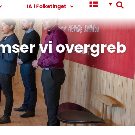
IA i Folketinget
mser vi overgreb