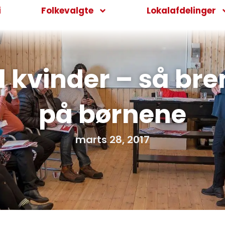
i
Folkevalgte
Lokalafdelinger
 kvinder – så bre
på børnene
marts 28, 2017