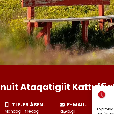
Inuit Ataqatigiit Kattuffia
TLF. ER ÅBEN:
E-MAIL:
To provide 
Mandag – fredag:
ia@ia.gl
and/or acc