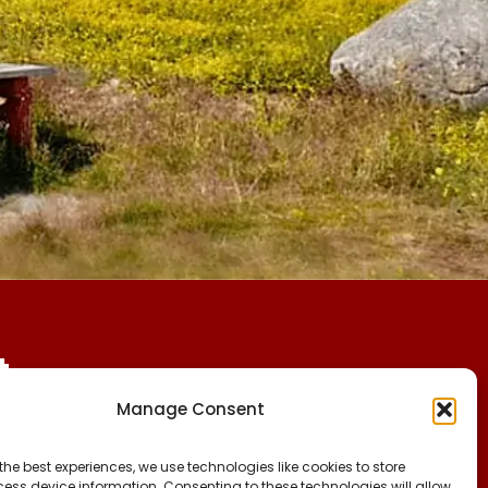
t
Manage Consent
CVR:
FØLG OS PÅ:
the best experiences, we use technologies like cookies to store
25027388
FACEBOOK
ess device information. Consenting to these technologies will allow