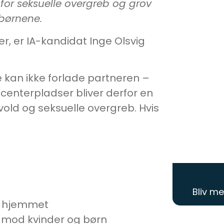
 for seksuelle overgreb og grov
 børnene.
r, er IA-kandidat Inge Olsvig
De kan ikke forlade partneren –
ecenterpladser bliver derfor en
vold og seksuelle overgreb. Hvis
Bliv m
i hjemmet
b mod kvinder og børn