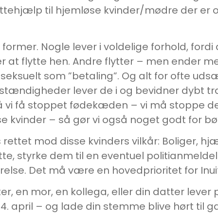
ttehjælp til hjemløse kvinder/mødre der er of
mer. Nogle lever i voldelige forhold, ford
r at flytte hen. Andre flytter – men ender 
eksuelt som ”betaling”. Og alt for ofte uds
tændigheder lever de i og bevidner dybt tr
 vi få stoppet fødekæden – vi må stoppe den
e kvinder – så gør vi også noget godt for b
rettet mod disse kvinders vilkår: Boliger, hj
flytte, styrke dem til en eventuel politianmel
else. Det må være en hovedprioritet for Inuit 
ster, en mor, en kollega, eller din datter le
n 4. april – og lade din stemme blive hørt til g