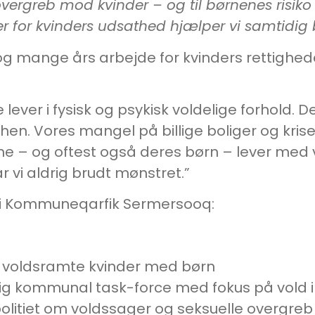
 overgreb mod kvinder – og til børnenes risiko
er for kvinders udsathed hjælper vi samtidig
og mange års arbejde for kvinders rettighede
lever i fysisk og psykisk voldelige forhold. 
 hen. Vores mangel på billige boliger og kris
rne – og oftest også deres børn – lever med 
år vi aldrig brudt mønstret.”
it i Kommuneqarfik Sermersooq:
il voldsramte kvinder med børn
ig kommunal task-force med fokus på vold 
olitiet om voldssager og seksuelle overgre