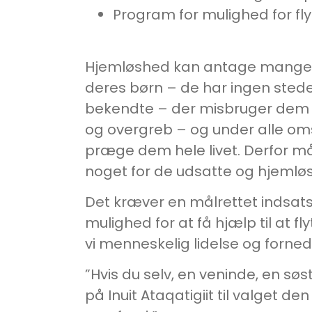
Program for mulighed for fly
Hjemløshed kan antage mange for
deres børn – de har ingen stede
bekendte – der misbruger dem s
og overgreb – og under alle oms
præge dem hele livet. Derfor må
noget for de udsatte og hjemløs
Det kræver en målrettet indsats 
mulighed for at få hjælp til at 
vi menneskelig lidelse og fornedr
”Hvis du selv, en veninde, en sø
på Inuit Ataqatigiit til valget de