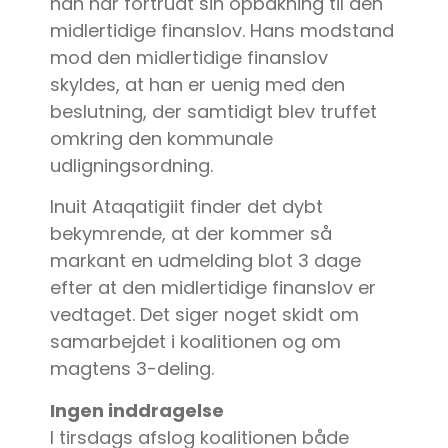
han har fortrudt sin opbakning til den
midlertidige finanslov. Hans modstand
mod den midlertidige finanslov
skyldes, at han er uenig med den
beslutning, der samtidigt blev truffet
omkring den kommunale
udligningsordning.
Inuit Ataqatigiit finder det dybt
bekymrende, at der kommer så
markant en udmelding blot 3 dage
efter at den midlertidige finanslov er
vedtaget. Det siger noget skidt om
samarbejdet i koalitionen og om
magtens 3-deling.
Ingen inddragelse
I tirsdags afslog koalitionen både