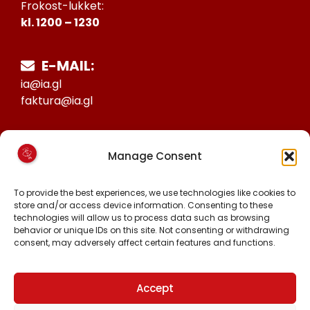
Frokost-lukket:
kl. 1200 – 1230
E-MAIL:
ia@ia.gl
faktura@ia.gl
CVR:
Manage Consent
25027388
KONTO NR:
To provide the best experiences, we use technologies like cookies to
store and/or access device information. Consenting to these
6471-1511626
technologies will allow us to process data such as browsing
behavior or unique IDs on this site. Not consenting or withdrawing
consent, may adversely affect certain features and functions.
FØLG OS PÅ:
FACEBOOK
INSTAGRAM
Accept
TIKTOK