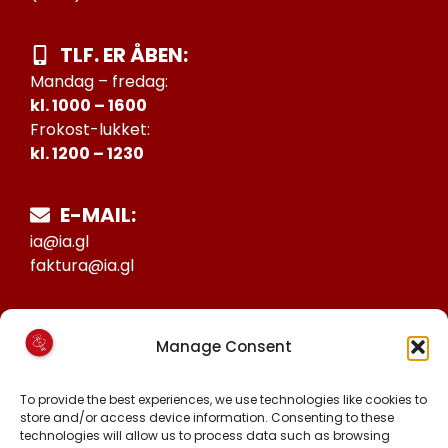
TLF. ER ÅBEN:
Mandag – fredag:
kl. 1000 – 1600
Frokost-lukket:
kl. 1200 – 1230
E-MAIL:
ia@ia.gl
faktura@ia.gl
CVR:
Manage Consent
25027388
KONTO NR:
To provide the best experiences, we use technologies like cookies to
store and/or access device information. Consenting to these
6471-1511626
technologies will allow us to process data such as browsing