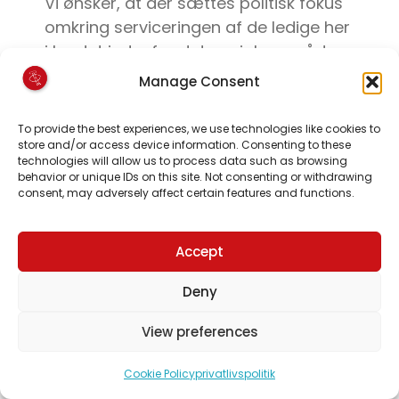
Vi ønsker, at der sættes politisk fokus
omkring serviceringen af de ledige her
i landet indenfor det sociale område.
Der skal ikke iværksættes strengere
Manage Consent
regler for området, men vi bør dog
ikke stiltiende acceptere, at mange
To provide the best experiences, we use technologies like cookies to
lønmodtagere ender som
store and/or access device information. Consenting to these
technologies will allow us to process data such as browsing
langtidsledige og reelt tilvænnes til at
behavior or unique IDs on this site. Not consenting or withdrawing
leve som sådan. Dette er ikke ønskeligt
consent, may adversely affect certain features and functions.
set i forhold til antallet af en
arbejdskraftreserve vi har. Ledigheden
Accept
bør være et stadie, hvorfra man
ønsker at komme i beskæftigelse.
Deny
Ledige må optrænes til at kunne finde
View preferences
relevant arbejde, hvorfor dette også
må kobles sammen med et krav i den
Cookie Policy
privatlivspolitik
retning. Endnu flere lønmodtagere må