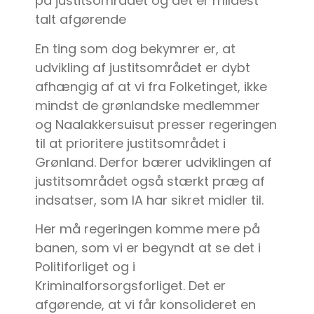
på justitsområdet og det er mildest
talt afgørende
En ting som dog bekymrer er, at
udvikling af justitsområdet er dybt
afhængig af at vi fra Folketinget, ikke
mindst de grønlandske medlemmer
og Naalakkersuisut presser regeringen
til at prioritere justitsområdet i
Grønland. Derfor bærer udviklingen af
justitsområdet også stærkt præg af
indsatser, som IA har sikret midler til.
Her må regeringen komme mere på
banen, som vi er begyndt at se det i
Politiforliget og i
Kriminalforsorgsforliget. Det er
afgørende, at vi får konsolideret en