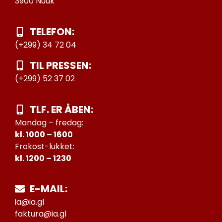
3900 Nuuk
TELEFON:
(+299) 34 72 04
TIL PRESSEN:
(+299) 52 37 02
TLF. ER ÅBEN:
Mandag – fredag:
kl. 1000 – 1600
Frokost-lukket:
kl. 1200 – 1230
E-MAIL:
ia@ia.gl
faktura@ia.gl