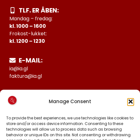
TLF. ER ÅBEN:
Mandag – fredag:
kl. 1000 – 1600
Frokost-lukket:
kl. 1200 – 1230
E-MAIL:
ia@ia.gl
faktura@ia.gl
CVR:
Manage Consent
25027388
KONTO NR:
To provide the best experiences, we use technologies like cookies to
store and/or access device information. Consenting to these
6471-1511626
technologies will allow us to process data such as browsing
behavior or unique IDs on this site. Not consenting or withdrawing