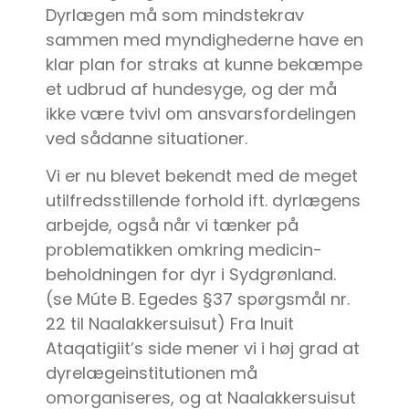
Dyrlægen må som mindstekrav
sammen med myndighederne have en
klar plan for straks at kunne bekæmpe
et udbrud af hundesyge, og der må
ikke være tvivl om ansvarsfordelingen
ved sådanne situationer.
Vi er nu blevet bekendt med de meget
utilfredsstillende forhold ift. dyrlægens
arbejde, også når vi tænker på
problematikken omkring medicin-
beholdningen for dyr i Sydgrønland.
(se Múte B. Egedes §37 spørgsmål nr.
22 til Naalakkersuisut) Fra Inuit
Ataqatigiit’s side mener vi i høj grad at
dyrelægeinstitutionen må
omorganiseres, og at Naalakkersuisut