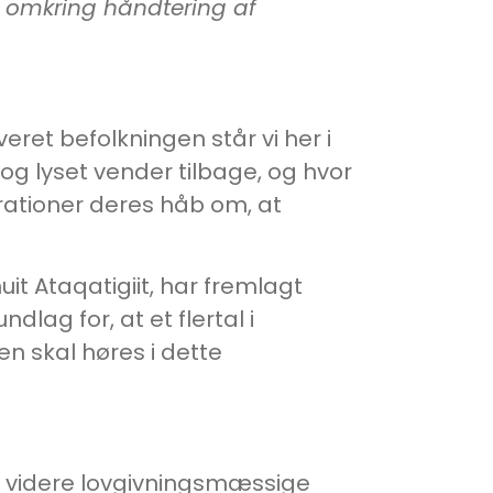
ve omkring håndtering af
ret befolkningen står vi her i
 og lyset vender tilbage, og hvor
rationer deres håb om, at
uit Ataqatigiit, har fremlagt
ag for, at et flertal i
n skal høres i dette
 videre lovgivningsmæssige