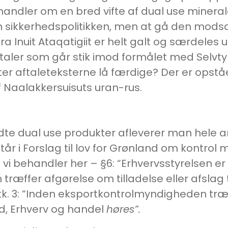
andler om en bred vifte af dual use mineraler
kerhedspolitikken, men at gå den modsatte 
 Inuit Ataqatigiit er helt galt og særdeles 
taler som går stik imod formålet med Selvty
 efter aftaleteksterne lå færdige? Der er op
f Naalakkersuisuts uran-rus.
dte dual use produkter afleverer man hele a
står i Forslag til lov for Grønland om kontro
vi behandler her – §6: “Erhvervsstyrelsen e
ræffer afgørelse om tilladelse eller afslag 
k. 3: “Inden eksportkontrolmyndigheden træf
, Erhverv og handel
høres”.