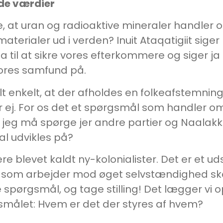
de værdier
t sige, at uran og radioaktive mineraler hand
rialer ud i verden? Inuit Ataqatigiit siger nej.
ja til at sikre vores efterkommere og siger ja t
vores samfund på.
 helt enkelt, at der afholdes en folkeafstemni
er ej. For os det et spørgsmål som handler
jeg må spørge jer andre partier og Naalakkers
al udvikles på?
re blevet kaldt ny-kolonialister. Det er et u
d som arbejder mod øget selvstændighed skal 
rgsmål, og tage stilling! Det lægger vi op 
målet: Hvem er det der styres af hvem?