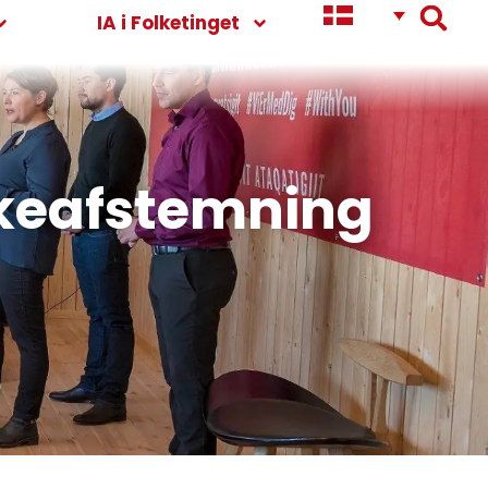
IA i Folketinget
lkeafstemning