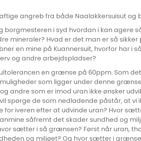
raftige angreb fra både Naalakkersuisut og
 borgmesteren i syd hvordan i kan agere så s
e mineraler? Hvad er det man er så sikker p
bner en mine på Kuannersuit, hvorfor har i så 
hverv og andre arbejdspladser?
nultolerancen en grænse på 60ppm. Som det 
muligheder som ligger under denne grænsevæ
it og andre som er imod uran ikke ønsker udvik
 vil spørge de som nedladende påstår, at vi i
fre for iveren efter at udvinde uran? Hvor sæt
ranmine såfremt det skader sundhed og miljø
hvor sætter i så grænsen? Først når uran, thor
dheden og miljøet? Og hvor sætter i grænsen