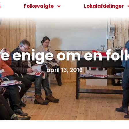
i
Folkevalgte
Lokalafdelinger
ive enige om en fo
april 13, 2016