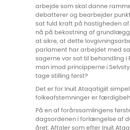
arbejde som skal danne rammern
debatterer og bearbejder punkter
sat fuld kraft på hastigheden af
nå på bekostning af grundlæggen
at sikre, at dette lovgivningsa
parlament har arbejdet med sage
sagerne var sat til behandling i
man imod principperne i Selvstyr
tage stilling først?
Det er for Inuit Ataqatigiit sim
folkeafstemninger er færdigbeha
På en af forårssamlingens førs
dagsordenen i forlængelse af de
året. Aftaler som efter Inuit Ata