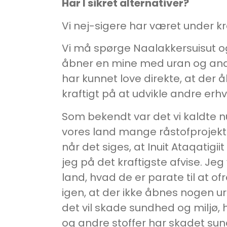
Har I sikret alternativer?
Vi nej-sigere har været under k
Vi må spørge Naalakkersuisut og
åbner en mine med uran og andr
har kunnet love direkte, at der å
kraftigt på at udvikle andre er
Som bekendt var det vi kaldte 
vores land mange råstofprojekt
når det siges, at Inuit Ataqatigi
jeg på det kraftigste afvise. Jeg
land, hvad de er parate til at o
igen, at der ikke åbnes nogen u
det vil skade sundhed og miljø, 
og andre stoffer har skadet sun