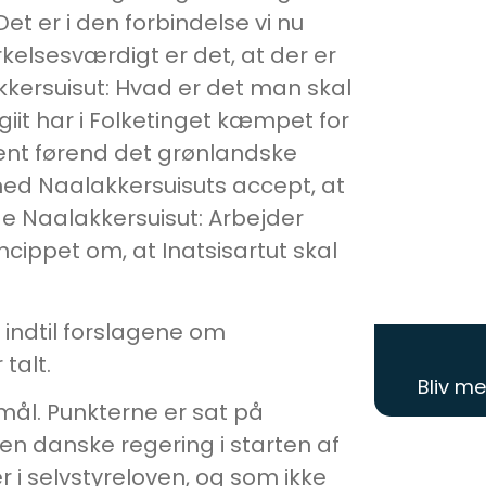
 er i den forbindelse vi nu
kelsesværdigt er det, at der er
akkersuisut: Hvad er det man skal
it har i Folketinget kæmpet for
ment førend det grønlandske
med Naalakkersuisuts accept, at
rge Naalakkersuisut: Arbejder
cippet om, at Inatsisartut skal
 indtil forslagene om
talt.
Bliv m
ål. Punkterne er sat på
n danske regering i starten af
er i selvstyreloven, og som ikke