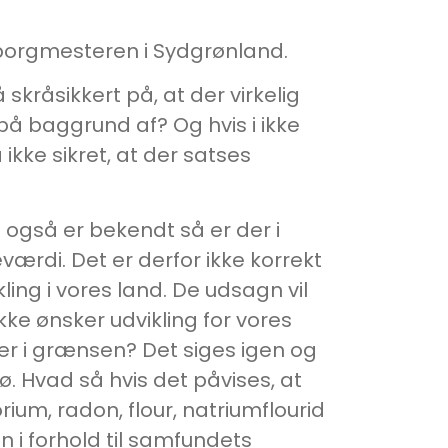
 borgmesteren i Sydgrønland.
kråsikkert på, at der virkelig
å baggrund af? Og hvis i ikke
ikke sikret, at der satses
også er bekendt så er der i
rdi. Det er derfor ikke korrekt
ling i vores land. De udsagn vil
kke ønsker udvikling for vores
ter i grænsen? Det siges igen og
. Hvad så hvis det påvises, at
ium, radon, flour, natriumflourid
 i forhold til samfundets