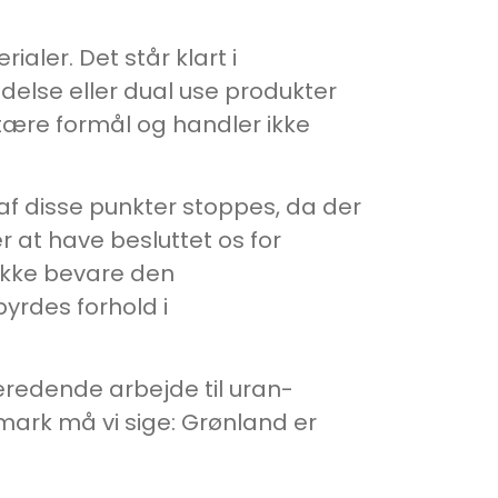
ialer. Det står klart i
delse eller dual use produkter
litære formål og handler ikke
af disse punkter stoppes, da der
r at have besluttet os for
 ikke bevare den
byrdes forhold i
beredende arbejde til uran-
nmark må vi sige: Grønland er