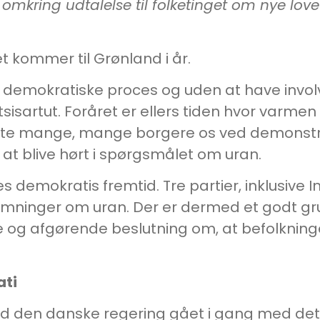
g omkring udtalelse til folketinget om nye lo
et kommer til Grønland i år.
 demokratiske proces og uden at have involve
sisartut. Foråret er ellers tiden hvor varmen
 viste mange, mange borgere os ved demonst
at blive hørt i spørgsmålet om uran.
s demokratis fremtid. Tre partier, inklusive In
ninger om uran. Der er dermed et godt grundl
e og afgørende beslutning om, at befolkninge
ati
 den danske regering gået i gang med det