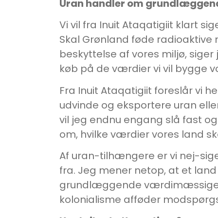
Uran handler om grundlæggen
Vi vil fra Inuit Ataqatigiit klar
Skal Grønland føde radioaktive mate
beskyttelse af vores miljø, siger 
køb på de værdier vi vil bygge 
Fra Inuit Ataqatigiit foreslår vi
udvinde og eksportere uran ell
vil jeg endnu engang slå fast og 
om, hvilke værdier vores land sk
Af uran-tilhængere er vi nej-sige
fra. Jeg mener netop, at et lan
grundlæggende værdimæssige spø
kolonialisme afføder modspørgs