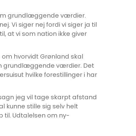
ler om grundlæggende værdier.
 Vi siger nej fordi vi siger ja til
il, at vi som nation ikke giver
ng om hvorvidt Grønland skal
 om grundlæggende værdier. Det
uisut hvilke forestillinger i har
dsagn jeg vil tage skarpt afstand
kunne stille sig selv helt
til. Udtalelsen om ny-