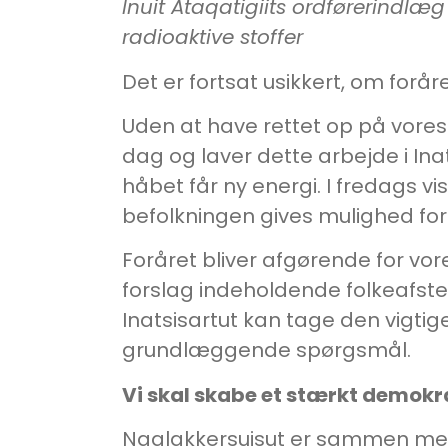
Inuit Ataqatigiits ordførerindlæ
radioaktive stoffer
Det er fortsat usikkert, om forår
Uden at have rettet op på vores
dag og laver dette arbejde i Inat
håbet får ny energi. I fredags
befolkningen gives mulighed for 
Foråret bliver afgørende for vore
forslag indeholdende folkeafstem
Inatsisartut kan tage den vigtig
grundlæggende spørgsmål.
Vi skal skabe et stærkt demokr
Naalakkersuisut er sammen med