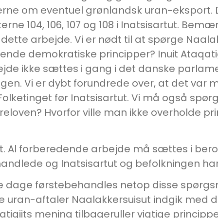
e om eventuel grønlandsk uran-eksport. Det
ne 104, 106, 107 og 108 i Inatsisartut. Bemær
 dette arbejde. Vi er nødt til at spørge Naal
de demokratiske principper? Inuit Ataqatigi
rbejde ikke sættes i gang i det danske parla
n. Vi er dybt forundrede over, at det var 
 Folketinget før Inatsisartut. Vi må også spø
eloven? Hvorfor ville man ikke overholde prin
pelt. Al forberedende arbejde må sættes i bero
ndlede og Inatsisartut og befolkningen har 
te dage førstebehandles netop disse spørgsm
 uran-aftaler Naalakkersuisut indgik med de
qatigiits mening tilbageruller vigtige principp