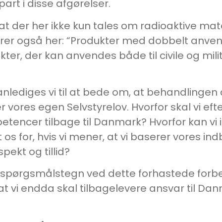
art i disse afgørelser.
, at der her ikke kun tales om radioaktive mater
terer også her: “Produkter med dobbelt anven
ukter, der kan anvendes både til civile og mi
nlediges vi til at bede om, at behandlingen 
 vores egen Selvstyrelov. Hvorfor skal vi efte
etencer tilbage til Danmark? Hvorfor kan vi
 os for, hvis vi mener, at vi baserer vores ind
pekt og tillid?
 stort spørgsmålstegn ved dette forhastede for
 at vi endda skal tilbagelevere ansvar til Da