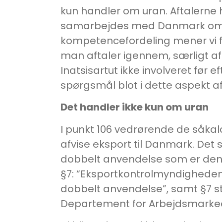
kun handler om uran. Aftalerne h
samarbejdes med Danmark om sik
kompetencefordeling mener vi fra
man aftaler igennem, særligt af
Inatsisartut ikke involveret før
spørgsmål blot i dette aspekt a
Det handler ikke kun om uran
I punkt 106 vedrørende de såkal
afvise eksport til Danmark. Det 
dobbelt anvendelse som er den 
§7: “Eksportkontrolmyndigheden t
dobbelt anvendelse”, samt §7 st
Departement for Arbejdsmarked