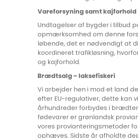
Vareforsyning samt kajforhold 
Undtagelser af bygder i tilbud p
opmærksomhed om denne forsyni
løbende, det er nødvendigt at di
koordineret trafikløsning, hvorf
og kajforhold.
Brædtsalg – laksefiskeri
Vi arbejder hen i mod et land d
efter EU-regulativer, dette kan 
århundreder forbydes i brædter.
fødevarer er grønlandsk proviant
vores provianteringsmetoder for
ophæves. Sidste år afholdte de