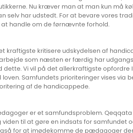
 butikkerne. Nu kræver man at man kun må kø
elv har udstedt. For at bevare vores tradit
m at handle om de førnævnte forhold.
 det kraftigste kritisere udskydelsen af hand
 arbejde som næsten er færdig har udgangsp
 dette. Vi vil på det allerkraftigste opfordre
ven. Samfundets prioriteringer vises via bev
oritering af de handicappede.
ædagoger er et samfundsproblem. Qeqqata
viden til at gøre en indsats for samfundet
så for at imødekomme de pædagoger der 