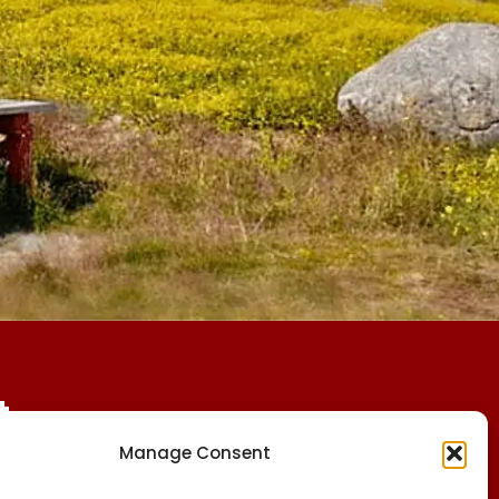
t
Manage Consent
CVR:
FØLG OS PÅ: