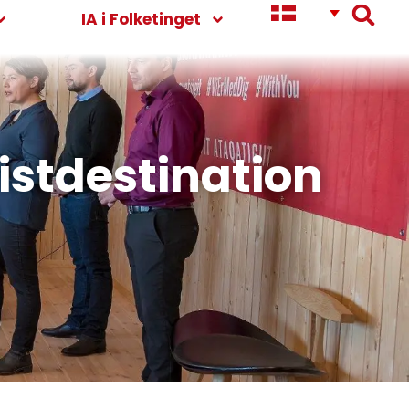
IA i Folketinget
istdestination