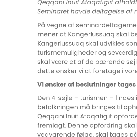
Qeqqani Inuit Ataqatigiit afhol
Seminaret havde deltagelse af
På vegne af seminardeltagerne 
mener at Kangerlussuaq skal be
Kangerlussuaq skal udvikles so
turismemuligheder og seværdigh
skal være et af de bærende søj
dette ønsker vi at foretage i vo
Vi ønsker at beslutninger tag
Den 4. søjle – turismen – findes
befolkningen må bringes til ophør
Qeqqani Inuit Ataqatigiit opforder
fremlagt. Denne opfordring skal 
vedvarende følge, skal tages på