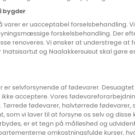
i bygder
å varer er uacceptabel forselsbehandling. Vi
ngsmæssige forskelsbehandling. Der efter
sse renoveres. Vi ønsker at understrege at f
or Inatsisartut og Naalakkersuisut skal gøre
er er selvforsynende af fødevarer. Desuagt
vi ikke acceptere. Vores fødevareforarbejdning
 Tørrede fødevarer, halvtørrede fødevarer, 
, som vi laver til at forsyne os selv og disse
bydes, er et tegn på målløshed og udvidenh
partementerne omkostningsfulde kurser, hvor