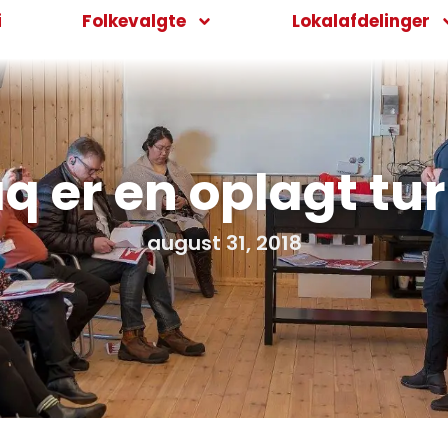
i
Folkevalgte
Lokalafdelinger
 er en oplagt tur
august 31, 2018