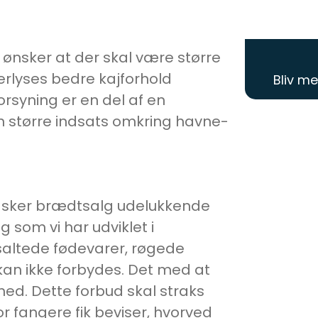
 ønsker at der skal være større
lyses bedre kajforhold
Bliv m
orsyning er en del af en
 en større indsats omkring havne-
et sker brædtsalg udelukkende
 som vi har udviklet i
saltede fødevarer, røgede
 kan ikke forbydes. Det med at
ed. Dette forbud skal straks
 fangere fik beviser, hvorved