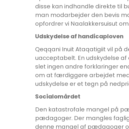
disse kan indhandle direkte til
man modarbejder den bevis man s
opfordrer vi Naalakkersuisut o
Udskydelse af handicaploven
Qeqqani Inuit Ataqatigiit vil på
uacceptabelt. En udskydelse af
slet ingen andre forklaringer end
om at færdiggøre arbejdet med lo
udskydelse er et tegn på nedpri
Socialomårdet
Den katastrofale mangel på p
pædagoger. Der mangles faglig 
denne mangel af pædagoger og