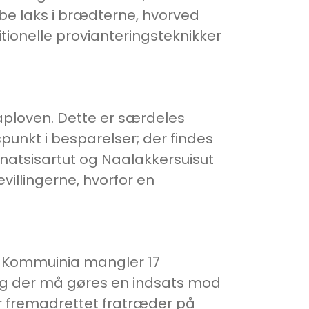
be laks i brædterne, hvorved
ionelle provianteringsteknikker
icaploven. Dette er særdeles
unkt i besparelser; der findes
 Inatsisartut og Naalakkersuisut
illingerne, hvorfor en
 Kommuinia mangler 17
 og der må gøres en indsats mod
fremadrettet fratræder på