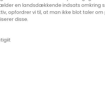
lder en landsdækkende indsats omkring soc
v, opfordrer vi til, at man ikke blot taler om
serer disse.
igiit