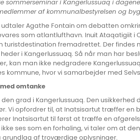
dte sommerseminar i Kangerlussuaq i dagene 
 medlemmer af kommunalbestyrelsen og bygd
udtaler Agathe Fontain om debatten omkrin
vares som atlantlufthavn. Inuit Ataqatigiit
m turistdestination fremadrettet. Der find
eder i Kangerlussuaq. Så når man har beslu
ler, kan man ikke nedgradere Kangerlussuaq
res kommune, hvor vi samarbejder med Selvst
es med omtanke
 i den grad i Kangerlussuaq. Den usikkerhed d
. Vi opfordrer til, at Inatsisartut træffer en
er Inatsisartut til først at træffe en afgørel
ikke ses som en forhaling, vi taler om at de
 grundlag af troværdige oplysninger.