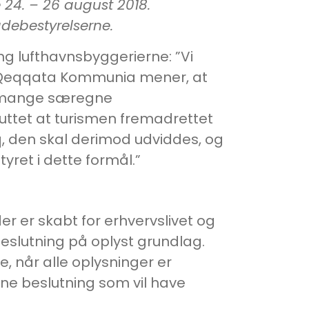
24. – 26 august 2018.
ebestyrelserne.
g lufthavnsbyggerierne: ”Vi
 i Qeqqata Kommunia mener, at
es mange særegne
ttet at turismen fremadrettet
, den skal derimod udviddes, og
yret i dette formål.”
er er skabt for erhvervslivet og
 beslutning på oplyst grundlag.
se, når alle oplysninger er
nne beslutning som vil have