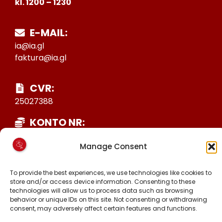
kl. 1200 – 1230
E-MAIL:
ia@ia.gl
faktura@ia.gl
CVR:
25027388
KONTO NR:
6471-1511626
Manage Consent
FØLG OS PÅ:
To provide the best experiences, we use technologies like cookies to
FACEBOOK
store and/or access device information. Consenting to these
INSTAGRAM
technologies will allow us to process data such as browsing
behavior or unique IDs on this site. Not consenting or withdrawing
TIKTOK
consent, may adversely affect certain features and functions.