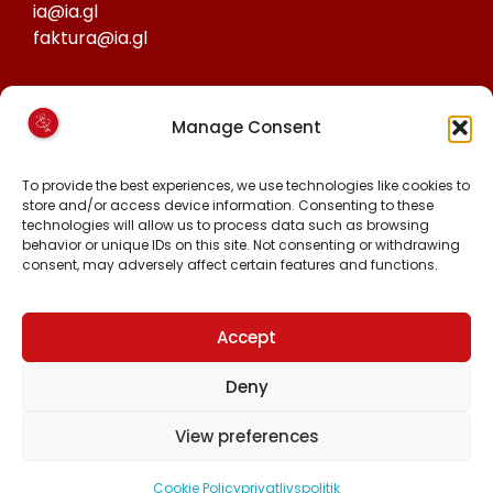
ia@ia.gl
faktura@ia.gl
CVR:
Manage Consent
25027388
KONTO NR:
To provide the best experiences, we use technologies like cookies to
store and/or access device information. Consenting to these
6471-1511626
technologies will allow us to process data such as browsing
behavior or unique IDs on this site. Not consenting or withdrawing
consent, may adversely affect certain features and functions.
FØLG OS PÅ:
FACEBOOK
INSTAGRAM
Accept
TIKTOK
Deny
View preferences
Alle rettigheder forbeholdt © 2024 Inuit Ataqatigiit.
Cookie Policy
privatlivspolitik