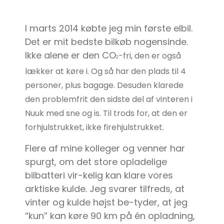
I marts 2014 købte jeg min første elbil.
Det er mit bedste bilkøb nogensinde.
Ikke alene er den CO
-fri, den er også
2
lækker at køre i. Og så har den plads til 4
personer, plus bagage. Desuden klarede
den problemfrit den sidste del af vinteren i
Nuuk med sne og is. Til trods for, at den er
forhjulstrukket, ikke firehjulstrukket.
Flere af mine kolleger og venner har
spurgt, om det store opladelige
bilbatteri vir-kelig kan klare vores
arktiske kulde. Jeg svarer tilfreds, at
vinter og kulde højst be-tyder, at jeg
“kun” kan køre 90 km på én opladning,