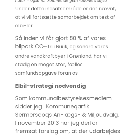
“.
natur – også for kommende generationers skyld
Under dette indsatsområde er det nævnt,
at vi vil fortsætte samarbejdet om test af
elbi-ler.
Så inden vi får gjort 80 % af vores
bilpark CO
-fri i Nuuk, og senere vores
2
andre vandkraftbyer i Grønland, har vi
stadig en meget stor, fælles
samfundsopgave foran os.
Elbil-strategi nødvendig
Som kommunalbestyrelsesmedlem
sidder jeg i Kommuneqarfik
Sermersooqs An-lægs- & Miljøudvalg.
I november 2013 har jeg derfor
fremsat forslag om, at der udarbejdes