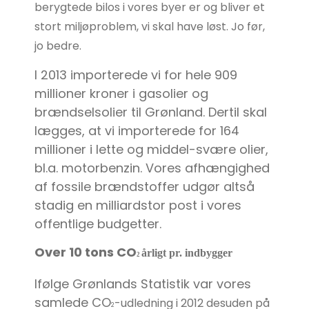
berygtede bilos i vores byer er og bliver et
stort miljøproblem, vi skal have løst. Jo før,
jo bedre.
I 2013 importerede vi for hele 909
millioner kroner i gasolier og
brændselsolier til Grønland. Dertil skal
lægges, at vi importerede for 164
millioner i lette og middel-svære olier,
bl.a. motorbenzin. Vores afhængighed
af fossile brændstoffer udgør altså
stadig en milliardstor post i vores
offentlige budgetter.
Over 10 tons CO
årligt pr. indbygger
2
Ifølge Grønlands Statistik var vores
samlede CO
-udledning i 2012 desuden på
2