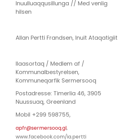
Inuulluaqqusillunga // Med venlig
hilsen
Allan Pertti Frandsen, Inuit Ataqatigiit
Ilaasortaq / Medlem af /
Kommunalbestyrelsen,
Kommuneqarfik Sermersooq
Postadresse: Timerlia 46, 3905
Nuussuaq, Greenland
Mobil +299 598755,
apfr@sermersooq.gl
,
www.facebook.com/ia.pertti